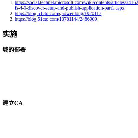
https://social.technet.microsoft.com/wiki/contents/articles/3416
fs-4-0-discover-setup-and-publish-application-part1.aspx
https://blog.51cto.com/gaowenlong/1920117
https://blog.51cto.com/13781144/2486909
实施
域的部署
建立CA