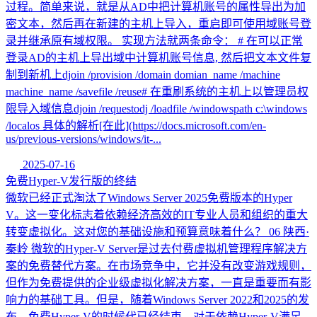
过程。简单来说，就是从AD中把计算机账号的属性导出为加
密文本，然后再在新建的主机上导入，重启即可使用域账号登
录并继承原有域权限。 实现方法就两条命令： # 在可以正常
登录AD的主机上导出域中计算机账号信息, 然后把文本文件复
制到新机上djoin /provision /domain domian_name /machine
machine_name /savefile /reuse# 在重刷系统的主机上以管理员权
限导入域信息djoin /requestodj /loadfile /windowspath c:\windows
/localos 具体的解析[在此](https://docs.microsoft.com/en-
us/previous-versions/windows/it-...
2025-07-16
免费Hyper-V发行版的终结
微软已经正式淘汰了Windows Server 2025免费版本的Hyper
V。这一变化标志着依赖经济高效的IT专业人员和组织的重大
转变虚拟化。这对您的基础设施和预算意味着什么？ 06 陕西·
秦岭 微软的Hyper-V Server是过去付费虚拟机管理程序解决方
案的免费替代方案。在市场竞争中，它并没有改变游戏规则，
但作为免费提供的企业级虚拟化解决方案，一直是重要而有影
响力的基础工具。但是，随着Windows Server 2022和2025的发
布，免费Hyper-V的时候代已经结束。对于依赖Hyper-V满足