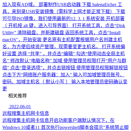
加入现有AD域。 部署制作USB启动器 下载 balenaEtcher 工
具，来刻录USB安装镜像（需科学上网才能正常下载） 下载
可引导ISO镜像，我们使用最新的12. 3. 1 系统安装 开机部署
（ 开机按 alt 键，进入引导界面） 打开系统工具，点击“Disk
Utility” 清除磁盘，并新建磁盘 返回系统工具，点击“Install
macOS”，开始安装 更名原有主机配置根据用户名创建主机
名，为方便后续资产管理，现需要变更主机名。 打开系统偏
好设置 选择 “共享” ，并点击“编辑” 勾选“使用动态全局主机
名” 修改默认“电脑名称” 加域 使用管理员权限打开“用户与群
组” 点击“登录选项”，并点击锁按钮 使用管理员权限解锁按钮
点击下方“网络账户服务器：加入” 输入可加域管理员账号、
密码、加域主机名（ 默认小写 ） 输入本地管理员密码确认变
更
相关推荐
2022-06-01
远程搜集主机网卡信息
远程搜集主机网卡信息开启功能客户端默认情况下，在
Windows 10或者11 首次执行powershell脚本会提示”系统禁止脚