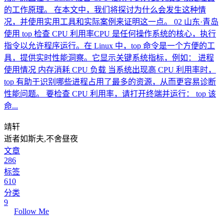
的工作原理。 在本文中，我们将探讨为什么会发生这种情
况，并使用实用工具和实际案例来证明这一点。 02 山东·青岛
使用 top 检查 CPU 利用率CPU 是任何操作系统的核心，执行
指令以允许程序运行。在 Linux 中，top 命令是一个方便的工
具，提供实时性能洞察。它显示关键系统指标，例如： 进程
使用情况 内存消耗 CPU 负载 当系统出现高 CPU 利用率时，
top 有助于识别哪些进程占用了最多的资源，从而更容易诊断
性能问题。 要检查 CPU 利用率，请打开终端并运行： top 该
命...
靖轩
逝者如斯夫,不舍昼夜
文章
286
标签
610
分类
9
Follow Me