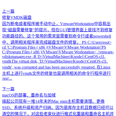
上一篇
修复VMDK磁盘
因为断电或者程序被手动中止，VmwareWorkstation中容易出
现“磁盘需要修复”的提示，但在GUI管理界面上是找不到修复
功能路径的。这个常用的需求是需要到命令行或者powershell
中，调用相关程序来完成磁盘文件的修复。 PS C:\Users\root>
cd 'C:\Program Files ( x86 )\VMware\VMware Workstation\'PS
C:\Program Files ( x86 )\VMware\VMware Workstation> .\vmware-
vdiskmanager.exe -R D:\VirtualMachines\Knode1\CentOS-cl1.
vmdkThe virtual disk, 'D:\VirtualMachines\Knode1\CentOS-cl1.
vmdk', was corrupted and has been successfully repaired. 在Linux
主机上进行vmdk文件的修复也是调用相关的命令行程序进行
/usr/...
下一篇
macOS的部署、重命名与加域
缘起公司现有一堆14年末的Mac mini主机需要清理、更换
SSD、系统升级和资产归纳。因为是库存主机且数据已经可以
清空的情况下，对这些老家伙进行格式化重装和重命名主机并