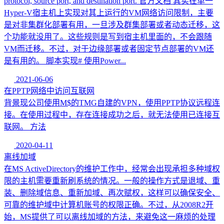
protocol, source port, and destination port. 官方文档 其实在单一
Hyper-V宿主机上实现对其上运行的VM网络访问限制，主要
是对非集群化部署有用，一旦涉及群集部署或者动态迁移，这
个功能就没用了。这些规则是写到宿主机里面的，不会跟随
VM而迁移。不过，对于边缘部署或者固定节点部署的VM还
是有用的。 脚本实现# 使用Power...
2021-06-06
在PPTP网络中访问互联网
背景现公司使用M$的TMG自建的VPN，使用PPTP协议远程连
接。在使用过程中，存在连接成功之后，就无法使用已连接互
联网。 方法
2020-04-11
离线加域
在MS ActiveDirectory的维护工作中，经常会出现承担多种域权
限的主机需要重新刷系统的情况。一般的操作方式是退域、重
装、删除域信息、重新加域、再次赋权，这样可以确保安全、
可靠的维护域中计算机账号的权限正确。不过，从2008R2开
始，MS提供了可以离线加域的方法，来避免这一麻烦的处理