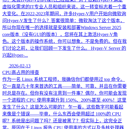
虚拟化需求的IT专业人员和组织来说，这一转变标志着一个重
大变化。在2022-2023年期间，许多Hyper-V用户开始向微软询
问Hyper-V发生了什么？答案很简单：微软淘汰了这个版本，
所以你现在唯一的选择就是安装和部署Windows Server 2025
core版本（没有GUI的版本），您将在其上激活Hyper-V角
色。这个版本的操作系统，你可以想象，不是免费的。但在我
们讨论之前，让我们回顾一下发生了什么。 Hyper-V Server 的
兴起Hyper-...
2026-02-13
CPU高占用的排查
作为一名 Linux 系统工程师，我确信你们都使用过 top 命令。
它一直是几十年来首选的工具——简单、可靠，并且在你需要
时总是存在。但你有没有注意到一件事？偶尔，你可能会发现
一个进程的 CPU 使用率飙升到 150%、200%甚至 400%！这里
发生了什么？这是怎么可能的？ 乍一看，这些数字可能看起
来像是个错误——毕竟，什么东西会使用超过 100%的 CPU
呢？系统是出问题了吗？还是被黑了？但实际上，这完全正
常。原因在于 Linux 报告 CPU 使用率的方式以及多核处理器