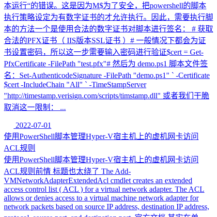
本运行“的错误。这是因为M$为了安全，把powershell的脚本
执行策略设定为有数字证书的才允许执行。因此，需要执行脚
本的方法一个是使用合法的数字证书对脚本进行签名： # 获取
合法的PFX证书（ IIS版本SSL证书 ）# 一般情况下都会为证
书设置密码，所以这一步需要输入密码进行验证$cert = Get-
PfxCertificate -FilePath "test.pfx"# 然后为 demo.ps1 脚本文件签
名：Set-AuthenticodeSignature -FilePath "demo.ps1" ` -Certificate
$cert -IncludeChain "All" ` -TimeStampServer
"http://timestamp.verisign.com/scripts/timstamp.dll" 或者我们干脆
取消这一限制： ...
2022-07-01
使用PowerShell脚本管理Hyper-V宿主机上的虚机网卡访问
ACL规则
使用PowerShell脚本管理Hyper-V宿主机上的虚机网卡访问
ACL规则前情 标题也太绕了 The Add-
VMNetworkAdapterExtendedAcl cmdlet creates an extended
access control list ( ACL ) for a virtual network adapter. The ACL
allows or denies access to a virtual machine network adapter for
network packets based on source IP address, destination IP address,