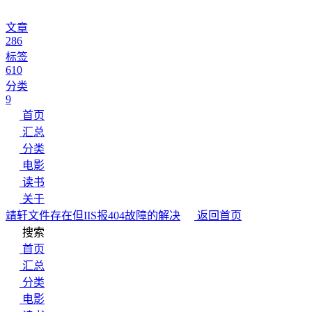
文章
286
标签
610
分类
9
首页
汇总
分类
电影
读书
关于
靖轩
文件存在但IIS报404故障的解决
返回首页
搜索
首页
汇总
分类
电影