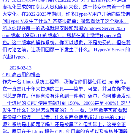
虚拟化需求的IT专业人员和组织来说，这一转变标志着一个重
大变化。在2022-2023年期间，许多Hyper-V用户开始向微软询
问Hyper-V发生了什么？答案很简单：微软淘汰了这个版本，
所以你现在唯一的选择就是安装和部署Windows Server 2025
core版本（没有GUI的版本），您将在其上激活Hyper-V角
色。这个版本的操作系统，你可以想象，不是免费的。但在我
们讨论之前，让我们回顾一下发生了什么。 Hyper-V Server 的
兴起Hyper-...
2026-02-13
CPU高占用的排查
作为一名 Linux 系统工程师，我确信你们都使用过 top 命令。
它一直是几十年来首选的工具——简单、可靠，并且在你需要
时总是存在。但你有没有注意到一件事？偶尔，你可能会发现
一个进程的 CPU 使用率飙升到 150%、200%甚至 400%！这里
发生了什么？这是怎么可能的？ 乍一看，这些数字可能看起
来像是个错误——毕竟，什么东西会使用超过 100%的 CPU
呢？系统是出问题了吗？还是被黑了？但实际上，这完全正
常。原因在于 Linux 报告 CPU 使用率的方式以及多核处理器