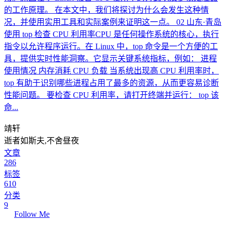
的工作原理。 在本文中，我们将探讨为什么会发生这种情
况，并使用实用工具和实际案例来证明这一点。 02 山东·青岛
使用 top 检查 CPU 利用率CPU 是任何操作系统的核心，执行
指令以允许程序运行。在 Linux 中，top 命令是一个方便的工
具，提供实时性能洞察。它显示关键系统指标，例如： 进程
使用情况 内存消耗 CPU 负载 当系统出现高 CPU 利用率时，
top 有助于识别哪些进程占用了最多的资源，从而更容易诊断
性能问题。 要检查 CPU 利用率，请打开终端并运行： top 该
命...
靖轩
逝者如斯夫,不舍昼夜
文章
286
标签
610
分类
9
Follow Me