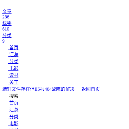
文章
286
标签
610
分类
9
首页
汇总
分类
电影
读书
关于
靖轩
文件存在但IIS报404故障的解决
返回首页
搜索
首页
汇总
分类
电影