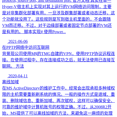
protocol, source port, and destination port. 官方文档 其实在单一
Hyper-V宿主机上实现对其上运行的VM网络访问限制，主要
是对非集群化部署有用，一旦涉及群集部署或者动态迁移，这
个功能就没用了。这些规则是写到宿主机里面的，不会跟随
VM而迁移。不过，对于边缘部署或者固定节点部署的VM还
是有用的。 脚本实现# 使用Power...
2021-06-06
在PPTP网络中访问互联网
背景现公司使用M$的TMG自建的VPN，使用PPTP协议远程连
接。在使用过程中，存在连接成功之后，就无法使用已连接互
联网。 方法
2020-04-11
离线加域
在MS ActiveDirectory的维护工作中，经常会出现承担多种域权
限的主机需要重新刷系统的情况。一般的操作方式是退域、重
装、删除域信息、重新加域、再次赋权，这样可以确保安全、
可靠的维护域中计算机账号的权限正确。不过，从2008R2开
始，MS提供了可以离线加域的方法，来避免这一麻烦的处理