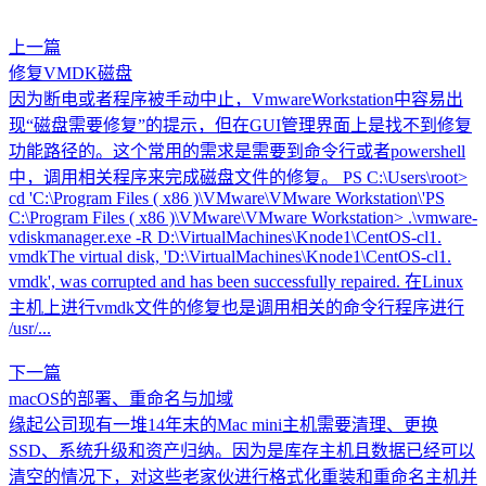
上一篇
修复VMDK磁盘
因为断电或者程序被手动中止，VmwareWorkstation中容易出
现“磁盘需要修复”的提示，但在GUI管理界面上是找不到修复
功能路径的。这个常用的需求是需要到命令行或者powershell
中，调用相关程序来完成磁盘文件的修复。 PS C:\Users\root>
cd 'C:\Program Files ( x86 )\VMware\VMware Workstation\'PS
C:\Program Files ( x86 )\VMware\VMware Workstation> .\vmware-
vdiskmanager.exe -R D:\VirtualMachines\Knode1\CentOS-cl1.
vmdkThe virtual disk, 'D:\VirtualMachines\Knode1\CentOS-cl1.
vmdk', was corrupted and has been successfully repaired. 在Linux
主机上进行vmdk文件的修复也是调用相关的命令行程序进行
/usr/...
下一篇
macOS的部署、重命名与加域
缘起公司现有一堆14年末的Mac mini主机需要清理、更换
SSD、系统升级和资产归纳。因为是库存主机且数据已经可以
清空的情况下，对这些老家伙进行格式化重装和重命名主机并