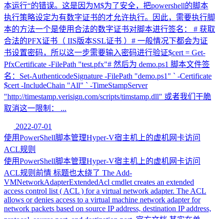
本运行“的错误。这是因为M$为了安全，把powershell的脚本
执行策略设定为有数字证书的才允许执行。因此，需要执行脚
本的方法一个是使用合法的数字证书对脚本进行签名： # 获取
合法的PFX证书（ IIS版本SSL证书 ）# 一般情况下都会为证
书设置密码，所以这一步需要输入密码进行验证$cert = Get-
PfxCertificate -FilePath "test.pfx"# 然后为 demo.ps1 脚本文件签
名：Set-AuthenticodeSignature -FilePath "demo.ps1" ` -Certificate
$cert -IncludeChain "All" ` -TimeStampServer
"http://timestamp.verisign.com/scripts/timstamp.dll" 或者我们干脆
取消这一限制： ...
2022-07-01
使用PowerShell脚本管理Hyper-V宿主机上的虚机网卡访问
ACL规则
使用PowerShell脚本管理Hyper-V宿主机上的虚机网卡访问
ACL规则前情 标题也太绕了 The Add-
VMNetworkAdapterExtendedAcl cmdlet creates an extended
access control list ( ACL ) for a virtual network adapter. The ACL
allows or denies access to a virtual machine network adapter for
network packets based on source IP address, destination IP address,