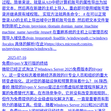
过程。简单来说，就是从AD中把计算机账号的属性导出为加
密文本，然后再在新建的主机上导入，重启即可使用域账号登
录并继承原有域权限。 实现方法就两条命令： # 在可以正常
登录AD的主机上导出域中计算机账号信息, 然后把文本文件复
制到新机上djoin /provision /domain domian_name /machine
machine_name /savefile /reuse# 在重刷系统的主机上以管理员权
限导入域信息djoin /requestodj /loadfile /windowspath c:\windows
/localos 具体的解析[在此](https://docs.microsoft.com/en-
us/previous-versions/windows/it-...
2025-07-16
免费Hyper-V发行版的终结
微软已经正式淘汰了Windows Server 2025免费版本的Hyper
V。这一变化标志着依赖经济高效的IT专业人员和组织的重大
转变虚拟化。这对您的基础设施和预算意味着什么？ 06 陕西·
秦岭 微软的Hyper-V Server是过去付费虚拟机管理程序解决方
案的免费替代方案。在市场竞争中，它并没有改变游戏规则，
但作为免费提供的企业级虚拟化解决方案，一直是重要而有影
响力的基础工具。但是，随着Windows Server 2022和2025的发
布，免费Hyper-V的时候代已经结束。对于依赖Hyper-V满足