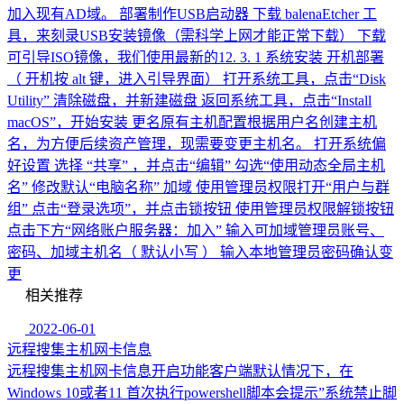
加入现有AD域。 部署制作USB启动器 下载 balenaEtcher 工
具，来刻录USB安装镜像（需科学上网才能正常下载） 下载
可引导ISO镜像，我们使用最新的12. 3. 1 系统安装 开机部署
（ 开机按 alt 键，进入引导界面） 打开系统工具，点击“Disk
Utility” 清除磁盘，并新建磁盘 返回系统工具，点击“Install
macOS”，开始安装 更名原有主机配置根据用户名创建主机
名，为方便后续资产管理，现需要变更主机名。 打开系统偏
好设置 选择 “共享” ，并点击“编辑” 勾选“使用动态全局主机
名” 修改默认“电脑名称” 加域 使用管理员权限打开“用户与群
组” 点击“登录选项”，并点击锁按钮 使用管理员权限解锁按钮
点击下方“网络账户服务器：加入” 输入可加域管理员账号、
密码、加域主机名（ 默认小写 ） 输入本地管理员密码确认变
更
相关推荐
2022-06-01
远程搜集主机网卡信息
远程搜集主机网卡信息开启功能客户端默认情况下，在
Windows 10或者11 首次执行powershell脚本会提示”系统禁止脚