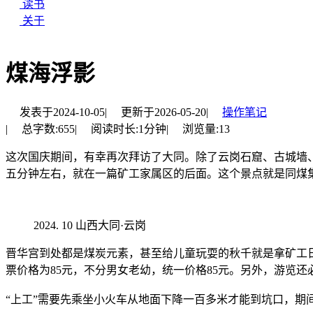
读书
关于
煤海浮影
发表于
2024-10-05
|
更新于
2026-05-20
|
操作笔记
|
总字数:
655
|
阅读时长:
1分钟
|
浏览量:
13
这次国庆期间，有幸再次拜访了大同。除了云岗石窟、古城墙
五分钟左右，就在一篇矿工家属区的后面。这个景点就是同煤
10 山西大同·云岗
晋华宫到处都是煤炭元素，甚至给儿童玩耍的秋千就是拿矿工
票价格为85元，不分男女老幼，统一价格85元。另外，游览
“上工”需要先乘坐小火车从地面下降一百多米才能到坑口，