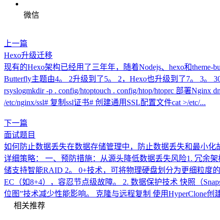
微信
上一篇
Hexo升级迁移
现有的Hexo架构已经用了三年年，随着Nodejs、hexo和theme-b
Butterfly主题由4。 2升级到了5。 2，Hexo也升级到了7。 3。 30 摄于内
rsyslogmkdir -p . config/htoptouch . config/htop/htoprc 部署Nginx dn
/etc/nginx/ssl# 复制ssl证书# 创建通用SSL配置文件cat >/etc/...
下一篇
面试题目
如何防止数据丢失在数据存储管理中，防止数据丢失和最小化
详细策略： 一、预防措施：从源头降低数据丢失风险1. 冗余架构设
储支持智能RAID 2。 0+技术，可将物理硬盘划分为更细粒度的块
EC（如8+4），容忍节点级故障。 2. 数据保护技术 快照（S
位图”技术减少性能影响。 克隆与远程复制 使用HyperClone创建
相关推荐