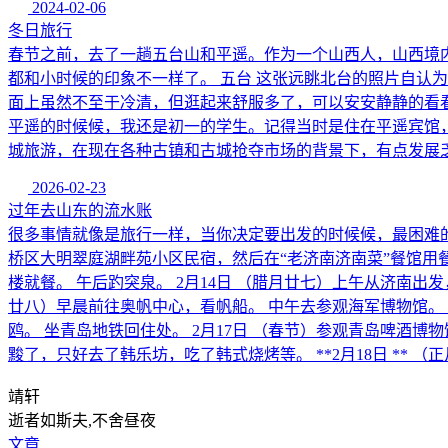
2024-02-06
冬日旅行
春节之前，去了一趟五台山和平遥。作为一个山西人，山西境
都和小时候的印象不一样了。 五台 这张远眺北台的照片自认
面上虽然不至于冷清，但逛起来舒服多了，可以安安静静的看看
平遥的时候候，我还是初一的学生。记得当时是住在平遥宾馆
城旅游，在现在各种古镇和古城抢夺市场的背景下，有点发展
2026-02-23
过年去山东的流水账
很多事情就像是旅行一样，当你决定要出发的时候候，最困难的
桥区大明翠庭湖畔苑小区民宿，然后在“老济南济南菜”餐馆用餐
楼就餐。 午后趵突泉。 2月14日 （腊月廿七）上午从济南出
廿八）早晨前往奥帆中心，看帆船。 中午去参观海军博物馆。 晚
鸥。 坐青岛地铁回住处。 2月17日 （春节）参观青岛啤酒
黢了，只好去了韩乐坊，吃了韩式烧烤等。 **2月18日 ** （正
靖轩
逝者如斯夫,不舍昼夜
文章