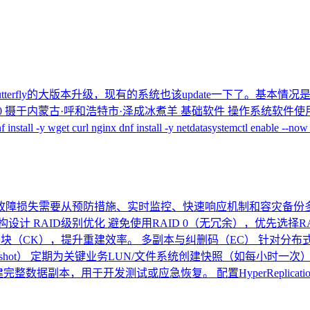
utterfly的大版本升级，现有的系统也该update一下了。基本情况是系统从
蒙古·呼和浩特市·泽成冰煮羊 基础软件 操作系统软件使用Fedora 40 dnf updat
f install -y wget curl nginx dnf install -y netdatasystemctl enable
故障损失需要从预防措施、实时监控、快速响应机制和容灾备份
计 RAID级别优化 避免使用RAID 0（无冗余），优先选择RAI
（CK），提升重建效率。 多副本与纠删码（EC） 针对分布式存储（如
napshot） 定期为关键业务LUN/文件系统创建快照（如每小时
完整数据副本，用于开发测试或应急恢复。 配置HyperReplicat