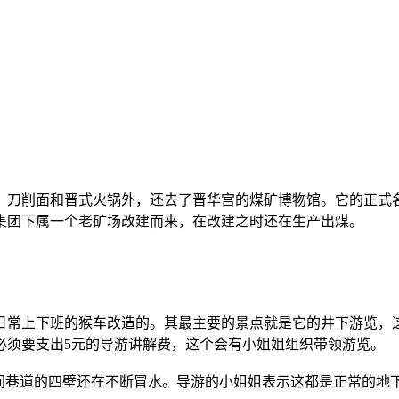
、刀削面和晋式火锅外，还去了晋华宫的煤矿博物馆。它的正式
集团下属一个老矿场改建而来，在改建之时还在生产出煤。
日常上下班的猴车改造的。其最主要的景点就是它的井下游览，
还必须要支出5元的导游讲解费，这个会有小姐姐组织带领游览。
期间巷道的四壁还在不断冒水。导游的小姐姐表示这都是正常的地