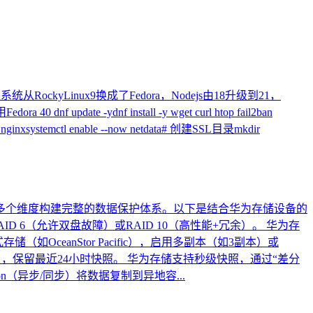
RockyLinux9换成了Fedora，Nodejs由18升级到21，
e -ydnf install -y wget curl htop fail2ban
 --now nginxsystemctl enable --now netdata# 创建SSL目录mkdir
多个维度构建完整的数据保护体系。以下是结合华为存储设备的
D 6（允许双盘故障）或RAID 10（高性能+冗余）。 华为存
OceanStor Pacific），启用多副本（如3副本）或
一次），保留最近24小时快照。 华为存储支持秒级快照，通过“差分
ion（异步/同步）将数据复制到异地容...