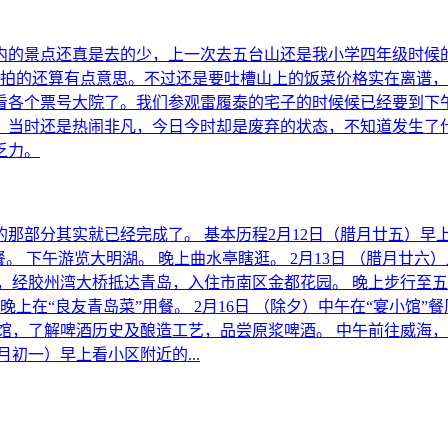
内的景点还真是去的少，上一次去五台山还是我小学四年级时候
为拍的还算有点意思。不过还是要吐槽山上的饭菜价格实在离谱，
各个票号大院了。我们参观雷履泰的宅子的时候候已经要到下午
，当时还是热闹非凡，今日今时却是废弃的状态，不知道发生了
乏力。
那部分其实就已经完成了。 基本历程2月12日（腊月廿五）早
。 下午游览大明湖。 晚上曲水亭瞎逛。 2月13日 （腊月廿
发，经胶州湾大桥抵达青岛，入住市南区金都花园。 晚上步行至五四
上在“良友青岛菜”用餐。 2月16日 （除夕）中午在“宴小馆
博物馆，了解啤酒历史及酿造工艺，品尝原浆啤酒。 中午前往威海
月初一）早上看小区附近的...