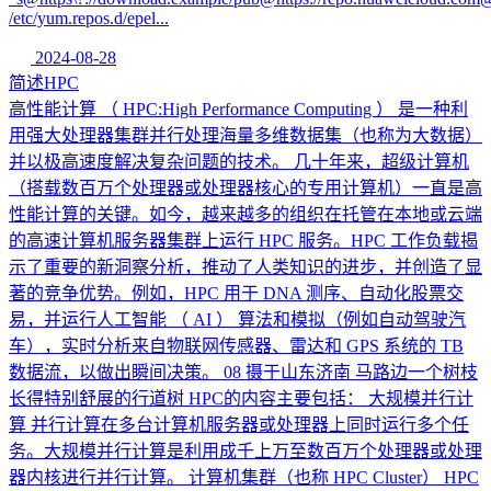
/etc/yum.repos.d/epel...
2024-08-28
简述HPC
高性能计算 （ HPC:High Performance Computing ） 是一种利
用强大处理器集群并行处理海量多维数据集（也称为大数据）
并以极高速度解决复杂问题的技术。 几十年来，超级计算机
（搭载数百万个处理器或处理器核心的专用计算机）一直是高
性能计算的关键。如今，越来越多的组织在托管在本地或云端
的高速计算机服务器集群上运行 HPC 服务。HPC 工作负载揭
示了重要的新洞察分析，推动了人类知识的进步，并创造了显
著的竞争优势。例如，HPC 用于 DNA 测序、自动化股票交
易，并运行人工智能 （ AI ） 算法和模拟（例如自动驾驶汽
车），实时分析来自物联网传感器、雷达和 GPS 系统的 TB
数据流，以做出瞬间决策。 08 摄于山东济南 马路边一个树枝
长得特别舒展的行道树 HPC的内容主要包括： 大规模并行计
算 并行计算在多台计算机服务器或处理器上同时运行多个任
务。大规模并行计算是利用成千上万至数百万个处理器或处理
器内核进行并行计算。 计算机集群（也称 HPC Cluster） HPC