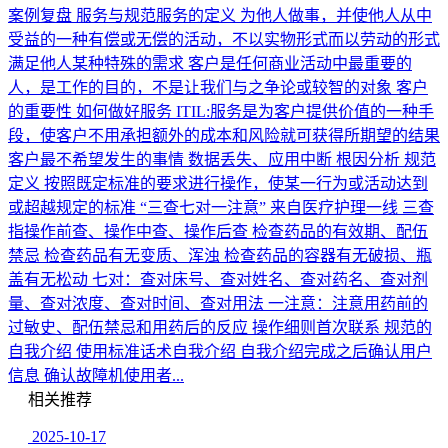
案例复盘 服务与规范服务的定义 为他人做事，并使他人从中
受益的一种有偿或无偿的活动，不以实物形式而以劳动的形式
满足他人某种特殊的需求 客户是任何商业活动中最重要的
人，是工作的目的，不是让我们与之争论或较智的对象 客户
的重要性 如何做好服务 ITIL:服务是为客户提供价值的一种手
段，使客户不用承担额外的成本和风险就可获得所期望的结果
客户最不希望发生的事情 数据丢失、应用中断 根因分析 规范
定义 按照既定标准的要求进行操作，使某一行为或活动达到
或超越规定的标准 “三查七对一注意” 来自医疗护理一线 三查
指操作前查、操作中查、操作后查 检查药品的有效期、配伍
禁忌 检查药品有无变质、浑浊 检查药品的容器有无破损、瓶
盖有无松动 七对：查对床号、查对姓名、查对药名、查对剂
量、查对浓度、查对时间、查对用法 一注意：注意用药前的
过敏史、配伍禁忌和用药后的反应 操作细则首次联系 规范的
自我介绍 使用标准话术自我介绍 自我介绍完成之后确认用户
信息 确认故障机使用者...
相关推荐
2025-10-17