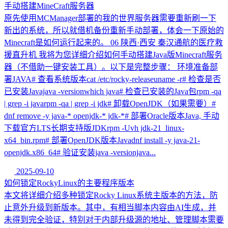
手动搭建MineCraft服务器
原先使用MCManager部署的我的世界服务器需要重新刷一下
新出的系统，所以就借机备份重新手动部署，体会一下原始的
Minecraft是如何运行起来的。 06 陕西·西安 秦汉通航的医疗救
援直升机 我将为您详细介绍如何手动搭建Java版Minecraft服务
器（不借助一键安装工具）。以下是完整步骤： 环境准备部
署JAVA# 查看系统版本cat /etc/rocky-releaseuname -r# 检查是否
已安装Javajava -versionwhich java# 检查已安装的Java包rpm -qa
| grep -i javarpm -qa | grep -i jdk# 卸载OpenJDK（如果需要）#
dnf remove -y java-* openjdk-* jdk-*# 部署Oracle版本Java, 手动
下载官方LTS长期支持版JDKrpm -Uvh jdk-21_linux-
x64_bin.rpm# 部署OpenJDK版本Javadnf install -y java-21-
openjdk.x86_64# 验证安装java -versionjava...
2025-09-10
如何锁定RockyLinux的主要程序版本
本文将详细介绍多种锁定Rocky Linux系统主版本的方法，防
止意外升级到新版本。其中，有相当脚本内容由AI生成，并
未得到完全验证，特别对于内部升级源的地址、管理脚本需要