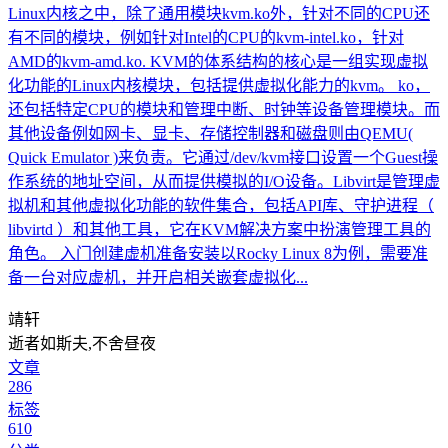
Linux内核之中，除了通用模块kvm.ko外，针对不同的CPU还
有不同的模块，例如针对Intel的CPU的kvm-intel.ko，针对
AMD的kvm-amd.ko. KVM的体系结构的核心是一组实现虚拟
化功能的Linux内核模块，包括提供虚拟化能力的kvm。 ko，
还包括特定CPU的模块和管理中断、时钟等设备管理模块。而
其他设备例如网卡、显卡、存储控制器和磁盘则由QEMU(
Quick Emulator )来负责。它通过/dev/kvm接口设置一个Guest操
作系统的地址空间，从而提供模拟的I/O设备。Libvirt是管理虚
拟机和其他虚拟化功能的软件集合，包括API库、守护进程（
libvirtd ）和其他工具，它在KVM解决方案中扮演管理工具的
角色。 入门创建虚机准备安装以Rocky Linux 8为例，需要准
备一台对应虚机，并开启相关嵌套虚拟化...
靖轩
逝者如斯夫,不舍昼夜
文章
286
标签
610