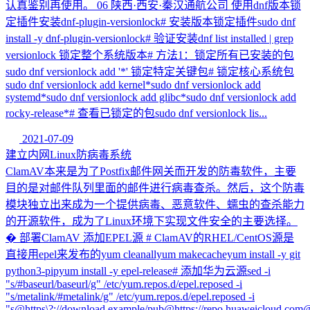
认真鉴别再使用。 06 陕西·西安·秦汉通航公司 使用dnf版本锁
定插件安装dnf-plugin-versionlock# 安装版本锁定插件sudo dnf
install -y dnf-plugin-versionlock# 验证安装dnf list installed | grep
versionlock 锁定整个系统版本# 方法1：锁定所有已安装的包
sudo dnf versionlock add '*' 锁定特定关键包# 锁定核心系统包
sudo dnf versionlock add kernel*sudo dnf versionlock add
systemd*sudo dnf versionlock add glibc*sudo dnf versionlock add
rocky-release*# 查看已锁定的包sudo dnf versionlock lis...
2021-07-09
建立内网Linux防病毒系统
ClamAV本来是为了Postfix邮件网关而开发的防毒软件，主要
目的是对邮件队列里面的邮件进行病毒查杀。然后，这个防毒
模块独立出来成为一个提供病毒、恶意软件、蠕虫的查杀能力
的开源软件，成为了Linux环境下实现文件安全的主要选择。
� 部署ClamAV 添加EPEL源 # ClamAV的RHEL/CentOS源是
直接用epel来发布的yum cleanallyum makecacheyum install -y git
python3-pipyum install -y epel-release# 添加华为云源sed -i
"s/#baseurl/baseurl/g" /etc/yum.repos.d/epel.reposed -i
"s/metalink/#metalink/g" /etc/yum.repos.d/epel.reposed -i
"s@https\?://download.example/pub@https://repo.huaweicloud.com