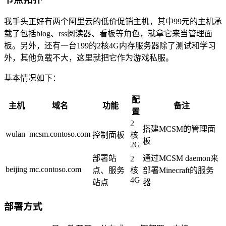
我手头正好有两个阿里云的低价促销主机，其中99元的主机承
载了包括blog、rss阅读器、看板等角色，就拿它来当管理面
板。另外，还有一台199的2核4G内存服务器除了测试和学习
外，其他负载不大，这里就把它作为游戏私服。
基本情况如下：
配
主机
域名
功能
备注
置
2
搭建MCSM的管理面
wulan
mcsm.contoso.com
控制面板
核
板
2G
部署站
通过MCSM daemon来
2
beijing
mc.contoso.com
点、服务
核
部署Minecraft的服务
4G
站点
器
部署方式