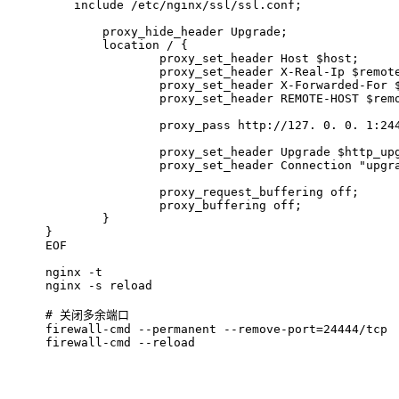
    include /etc/nginx/ssl/ssl.conf;
	proxy_hide_header Upgrade;
	location / {
		proxy_set_header Host $host;
		proxy_set_header X-Real-Ip $remot
		proxy_set_header X-Forwarded-For 
		proxy_set_header REMOTE-HOST $rem
		proxy_pass http://127. 0. 0. 1:24
		proxy_set_header Upgrade $http_up
		proxy_set_header Connection "upgr
		proxy_request_buffering off;
		proxy_buffering off;
	}
}
EOF
nginx -t
nginx -s reload
# 
关闭多余端口
firewall-cmd --permanent --remove-port=24444/tcp
firewall-cmd --reload