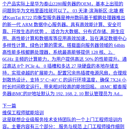
个产品实际上是华为泰山2280服务器的OEM，基本上出现的
问题到华为文档里面找就可以了。 03 天津·滨海新区·北塘 概
述KunTai R722 均衡型服务器是神州数码基于鲲鹏处理器推出
的新一代 ARM 数据中心服务器。具有高效能计算、安全可
靠、幵放生态的优势 ， 适合为大数据、分布式存储、原生应
用、高性能计算和数据库等应用高效加速，旨在满足数据中心
多样性计算、绿色计算的需求。搭载面向服务器领域的 64bits
高性能多核鲲鹏处理器，系统最高能够提供 128 核、2。
6GHz 主频的计算能力，为用户提供高达 50% 的性能提升。通
过高达 8个 PCIe 4。 0 插槽和多达 27 块硬盘的本地存储支
持，实现卓越的扩展能力。配置冗余热插拔电源风扇，合理规
划散热设计，支持 5° C~40° C 的运行环境温度，确保 7X24 小
时长时间稳定运行，带来相对较高的能效回报。 iBMC 鲲泰服
务器iBMC的IP地址默认为 192. 168. 2. 10 默认管理员为 Ad...
下一篇
维保工程师赋能培训
这是联想企业级服务技术支持团队的一个上门工程师培训内
容。主要内容有三个部分： 服务与规范 上门工程师操作细则