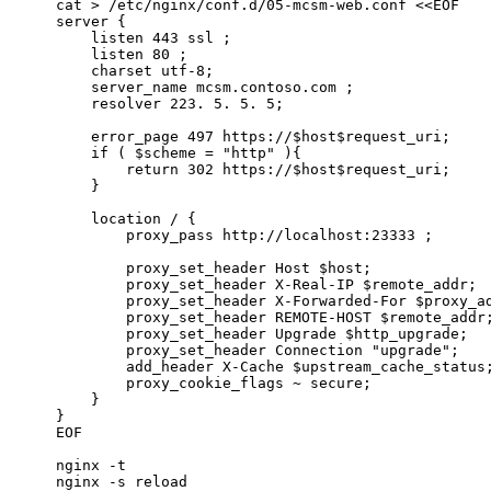
cat > /etc/nginx/conf.d/05-mcsm-web.conf <<EOF
server {
    listen 443 ssl ;
    listen 80 ;
    charset utf-8;
    server_name mcsm.contoso.com ;
    resolver 223. 5. 5. 5;
    error_page 497 https://$host$request_uri; 
    if ( $scheme = "http" ){
        return 302 https://$host$request_uri;
    }
    location / {
        proxy_pass http://localhost:23333 ;
        proxy_set_header Host $host;
        proxy_set_header X-Real-IP $remote_addr;
        proxy_set_header X-Forwarded-For $proxy_a
        proxy_set_header REMOTE-HOST $remote_addr
        proxy_set_header Upgrade $http_upgrade;
        proxy_set_header Connection "upgrade";
        add_header X-Cache $upstream_cache_status
        proxy_cookie_flags ~ secure;
    }
}
EOF
nginx -t
nginx -s reload