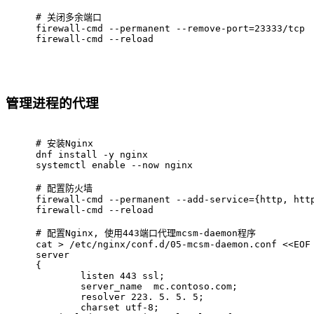
# 
关闭多余端口
firewall-cmd --permanent --remove-port=23333/tcp
firewall-cmd --reload
管理进程的代理
# 
安装Nginx
dnf install -y nginx
systemctl enable --now nginx
# 
配置防火墙
firewall-cmd --permanent --add-service={http, htt
firewall-cmd --reload
# 
配置Nginx, 使用443端口代理mcsm-daemon程序
cat > /etc/nginx/conf.d/05-mcsm-daemon.conf <<EOF
server
{
	listen 443 ssl;
	server_name  mc.contoso.com;
	resolver 223. 5. 5. 5;
	charset utf-8;