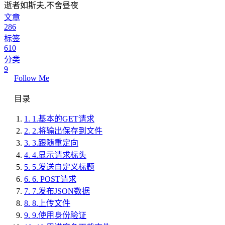
逝者如斯夫,不舍昼夜
文章
286
标签
610
分类
9
Follow Me
目录
1.
1.基本的GET请求
2.
2.将输出保存到文件
3.
3.跟随重定向
4.
4.显示请求标头
5.
5.发送自定义标题
6.
6. POST请求
7.
7.发布JSON数据
8.
8.上传文件
9.
9.使用身份验证