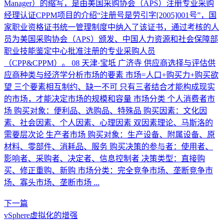
Manager）的缩写，是由美国采购协会（APS）注册专业采购
经理认证CPPM项目的介绍“注册号是劳引字[2005]001号”，国
家职业资格证书统一管理制度中纳入了该证书，通过考核的人
员为美国采购协会（APS）颁发、中国人力资源和社会保障部
职业技能鉴定中心批准注册的专业采购人员
（CPP&CPPM）。 08 天津·宝坻 广济寺 供应商选择与评估供
应商种类与经济学分析市场的要素 市场=人口+购买力+购买欲
望 三个要素相互制约、缺一不可 只有三者结合才能构成现实
的市场，才能决定市场的规模和容量 市场分类 个人消费者市
场 购买对象：便利品、选购品、特殊品 购买因素：文化因
素、社会因素、个人因素、心理因素 双因素理论、马斯洛的
需要层次论 生产者市场 购买对象：生产设备、附属设备、原
材料、零部件、消耗品、服务 购买决策的参与者：使用者、
影响者、采购者、决定者、信息控制者 决策类型：直接购
买、修正重购、新购 市场分类：完全竞争市场、垄断竞争市
场、寡头市场、垄断市场 ...
下一篇
vSphere虚拟化的增强