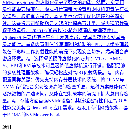
VMware vSphere为虚拟化带来了强大的功能。然而，实现顶
级性能需要跨硬件、虚拟机管理程序设置和虚拟机配置进行智
能调整。根据官方指导，本文重点介绍了优化环境的关键实
践。这些提示可帮助您最大限度地提高吞吐量、减少延迟并确
保平稳运行。 2025.06 湖南长沙·希尔顿酒店 关键硬件1。
vSphere 9 在现代硬件平台上表现卓越，尤其当硬件支持其高
级功能时。首选内置侧信道漏洞防护机制的CPU，这类处理器
能在不影响工作负载性能的前提下实现安全防护，尤其适合高
密度环境。2。 选择擅长硬件虚拟化的芯片：VT-x、AMD-
V、EPT和RVI等技术可显著降低虚拟机运行开销。搭配足够
的多核处理器架构，确保轻松应对高I/O负载场景。3。 内存
配置同样关键：优先支持内存分层技术的系统，将DRAM与
NVMe存储结合实现经济高效的容量扩展。这种方案既能保持
活跃数据的高速访问，又能在控制成本的前提下扩大总内存容
量。4。 存储方面首选NVMe设备：其低延迟特性和超高IOPS
性能完美契合 demanding 应用需求。若采用存储网络架构，基
于RDMA的NVMe over Fabric...
靖轩