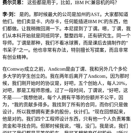
费尔贝恩：
这些都是用于，比如，IBM PC兼容机的吗？
李·刘：
是的。那时候最大的公司是加州的AST。大家都知道
他们。他们卖显卡、内存卡，任何能插进IBM PC的东西，他
们都做。让我稍微回溯一下。本尼提到了丁谓。嗯，丁谓，我
们从本科开始就是同班同学，整整四年，还有研究生。同一个
导师。丁谓是那种，我们不看冰球赛，而是课后去搞制作的”
书呆子”之一。他也非常有办法，特别擅长写提案，而且非常
有创业精神。
在Comway成立之前，Andicom是由丁谓、我和另外几个多伦
多大学的学生创立的。我在两年后离开了Andicom，因为那时
候，我们刚开始时的协议是，好吧，五个创始人，每人20%，
对吧，那是工程师思维。过了一段时间，丁谓说，”好吧，这
不是——“我想他说，每个人拥有平等的份额并不公平，因
为，”我的贡献多得多。我找到了所有的合同，而你们只是做
设计，所以我想拥有更多的股份，伙计们。”现在回想起来，
他是对的。我们四个工程师设计东西，只有他一个人负责筹集
资金和寻找合同。但那时候我说，”哦，没门。我是说，我们