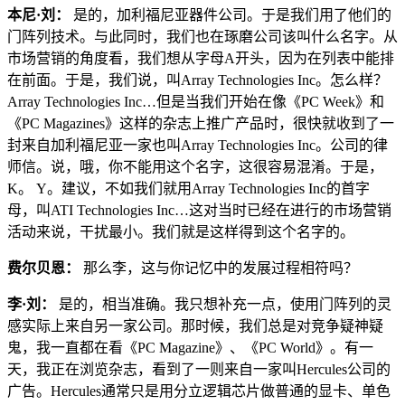
本尼·刘：
是的，加利福尼亚器件公司。于是我们用了他们的
门阵列技术。与此同时，我们也在琢磨公司该叫什么名字。从
市场营销的角度看，我们想从字母A开头，因为在列表中能排
在前面。于是，我们说，叫Array Technologies Inc。怎么样？
Array Technologies Inc…但是当我们开始在像《PC Week》和
《PC Magazines》这样的杂志上推广产品时，很快就收到了一
封来自加利福尼亚一家也叫Array Technologies Inc。公司的律
师信。说，哦，你不能用这个名字，这很容易混淆。于是，
K。 Y。建议，不如我们就用Array Technologies Inc的首字
母，叫ATI Technologies Inc…这对当时已经在进行的市场营销
活动来说，干扰最小。我们就是这样得到这个名字的。
费尔贝恩：
那么李，这与你记忆中的发展过程相符吗？
李·刘：
是的，相当准确。我只想补充一点，使用门阵列的灵
感实际上来自另一家公司。那时候，我们总是对竞争疑神疑
鬼，我一直都在看《PC Magazine》、《PC World》。有一
天，我正在浏览杂志，看到了一则来自一家叫Hercules公司的
广告。Hercules通常只是用分立逻辑芯片做普通的显卡、单色