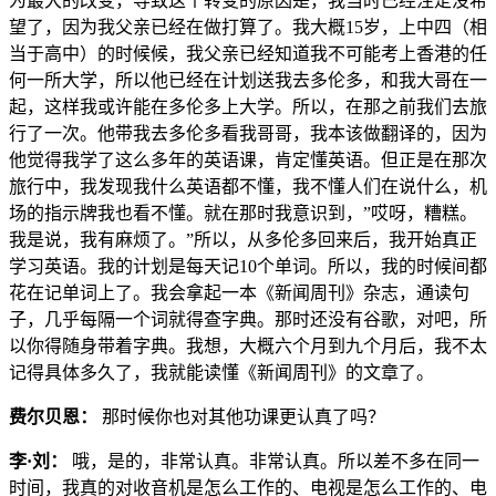
为最大的改变，导致这个转变的原因是，我当时已经注定没希
望了，因为我父亲已经在做打算了。我大概15岁，上中四（相
当于高中）的时候候，我父亲已经知道我不可能考上香港的任
何一所大学，所以他已经在计划送我去多伦多，和我大哥在一
起，这样我或许能在多伦多上大学。所以，在那之前我们去旅
行了一次。他带我去多伦多看我哥哥，我本该做翻译的，因为
他觉得我学了这么多年的英语课，肯定懂英语。但正是在那次
旅行中，我发现我什么英语都不懂，我不懂人们在说什么，机
场的指示牌我也看不懂。就在那时我意识到，”哎呀，糟糕。
我是说，我有麻烦了。”所以，从多伦多回来后，我开始真正
学习英语。我的计划是每天记10个单词。所以，我的时候间都
花在记单词上了。我会拿起一本《新闻周刊》杂志，通读句
子，几乎每隔一个词就得查字典。那时还没有谷歌，对吧，所
以你得随身带着字典。我想，大概六个月到九个月后，我不太
记得具体多久了，我就能读懂《新闻周刊》的文章了。
费尔贝恩：
那时候你也对其他功课更认真了吗？
李·刘：
哦，是的，非常认真。非常认真。所以差不多在同一
时间，我真的对收音机是怎么工作的、电视是怎么工作的、电