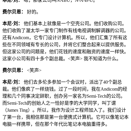
本尼·刘：
嗯，那家公司叫NABU，N-A-B-U。
费尔贝恩：
好的。
本尼·刘：
他们基本上就像是一个空壳公司。他们收购公司。
他们收购了渥太华一家专门制作有线电视调制解调器的公司。
还有Andicom，它专门设计计算机。所以，他们汇集了所有这
些在不同领域有专长的公司，并将它们整合起来以提供服务。
但这家公司的问题是，他们花钱的速度和融资的速度一样快。
这家小公司有四十多个副总裁。<笑声> 我不知道为什么。
费尔贝恩：
<笑声>
本尼·刘：
他们去多伦多参加一个会议时，派出了40个副总
裁。他们像疯了一样烧钱。过了一段时间，我在Andicom的经
理和几个同事决定辞职，创办另一家名为Semi-Tech的公司。
而Semi-Tech的创始人之一恰好是李的大学同学，叫丁谓
（James Ting）。所以，我作为设计工程师加入了。我们设计
了第一台，我相信那是第一台便携式计算机。它可以像笔记本
电脑一样携带，但在那个年代比笔记本电脑重得多。