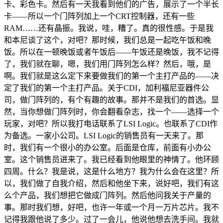
卡、彩色卡。然后有一天我看到他们的广告，展示了一个半长
卡——所以一个门阵列加上一个CRT控制器，还有一些
RAM……还有晶振。我说，哇，糟了。真的很性感。于是我
和本尼谈了这个，对吧？那时候，我们总是一起吃午饭和晚
饭。所以在一顿晚饭或者午饭后——午饭还是晚饭，我不记得
了，我们就在聊，嗯，我们用门阵列怎么样？然后，哦，是
啊。我们就是这么定下来要做我们的第一个主打产品的——决
定了我们的第一个主打产品。关于CDI，加利福尼亚器件公
司，做门阵列的，有个有趣的故事。那并不是我们的首选。显
然，当你想做门阵列时，你会翻看杂志，找一个——选择一个
玩家，对吧？所以我打电话联系了LSI Logic。也联系了CDI作
为备选。一家小公司。LSI Logic的销售员有一天来了。那
时，我们有一个很小的办公室。后面是仓库，前面有小办公
室。这个销售员进来了。我已经看到他眼里的神情了。他环顾
四周。什么？我是说，这是什么地方？我为什么会在这里？所
以，我们做了自我介绍，然后和他坐下来，说好吧，我们有这
么个产品，我们想把它做成门阵列。然后他问我关于产量的
事。那时我们想，好吧，也许一年或一个月一万片芯片。我不
记得我跟他说了多少。过了一会儿，他说他想去洗手间。我就