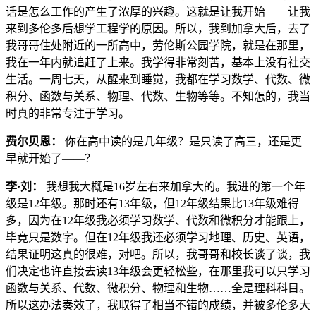
话是怎么工作的产生了浓厚的兴趣。这就是让我开始——让我
来到多伦多后想学工程学的原因。所以，我到加拿大后，去了
我哥哥住处附近的一所高中，劳伦斯公园学院，就是在那里，
我在一年内就追赶了上来。我学得非常刻苦，基本上没有社交
生活。一周七天，从醒来到睡觉，我都在学习数学、代数、微
积分、函数与关系、物理、代数、生物等等。不知怎的，我当
时真的非常专注于学习。
费尔贝恩：
你在高中读的是几年级？是只读了高三，还是更
早就开始了——？
李·刘：
我想我大概是16岁左右来加拿大的。我进的第一个年
级是12年级。那时还有13年级，但12年级结果比13年级难得
多，因为在12年级我必须学习数学、代数和微积分才能跟上，
毕竟只是数字。但在12年级我还必须学习地理、历史、英语，
结果证明这真的很难，对吧。所以，我哥哥和校长谈了谈，我
们决定也许直接去读13年级会更轻松些，在那里我可以只学习
函数与关系、代数、微积分、物理和生物……全是理科科目。
所以这办法奏效了，我取得了相当不错的成绩，并被多伦多大