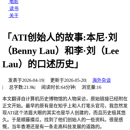
电影
读书
关于
「ATI创始人的故事:本尼·刘
（Benny Lau）和李·刘（Lee
Lau）的口述历史」
发表于
2026-04-19
|
更新于
2026-05-20
|
海外杂谈
|
总字数:
21.9k
|
阅读时长:
64分钟
|
浏览量:
16
本文翻译自计算机历史博物馆的人物采访，原始链接已经附在
正文开始。最早的原有是在知乎上和人打笔头官司，我忽然发
现ATI这个浓眉大眼的其实也是华人创建的，而且历史极其悠
久。于是顺藤摸瓜，找到了他们创始人的一些资料。很是感
慨，当年香港还是有一条走高科技发展的道路的。