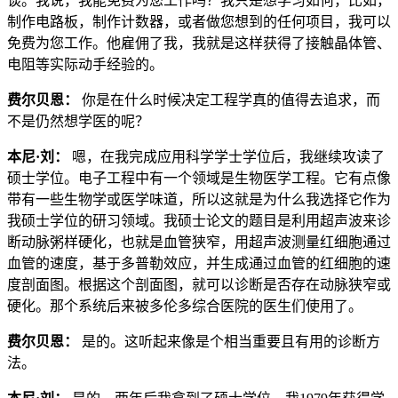
谈。我说，我能免费为您工作吗？我只是想学习如何，比如，
制作电路板，制作计数器，或者做您想到的任何项目，我可以
免费为您工作。他雇佣了我，我就是这样获得了接触晶体管、
电阻等实际动手经验的。
费尔贝恩：
你是在什么时候决定工程学真的值得去追求，而
不是仍然想学医的呢？
本尼·刘：
嗯，在我完成应用科学学士学位后，我继续攻读了
硕士学位。电子工程中有一个领域是生物医学工程。它有点像
带有一些生物学或医学味道，所以这就是为什么我选择它作为
我硕士学位的研习领域。我硕士论文的题目是利用超声波来诊
断动脉粥样硬化，也就是血管狭窄，用超声波测量红细胞通过
血管的速度，基于多普勒效应，并生成通过血管的红细胞的速
度剖面图。根据这个剖面图，就可以诊断是否存在动脉狭窄或
硬化。那个系统后来被多伦多综合医院的医生们使用了。
费尔贝恩：
是的。这听起来像是个相当重要且有用的诊断方
法。