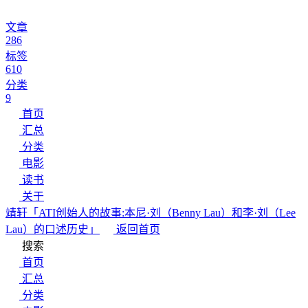
文章
286
标签
610
分类
9
首页
汇总
分类
电影
读书
关于
靖轩
「ATI创始人的故事:本尼·刘（Benny Lau）和李·刘（Lee
Lau）的口述历史」
返回首页
搜索
首页
汇总
分类