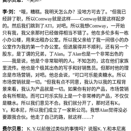
费尔贝恩：
<笑声>
李·刘：
“哦，糟糕。我明天怎么办？没地方可去了。”但我已
经辞了职，所以Comway就是这样——Comway就是这样起步
的。然后我们跳到了ATI，对吧。所以我想Comway，一开始
只有我，我父亲那时已经做得相当不错了。他在多伦多有一栋
小办公楼，用来出租办公室。所以我父亲给了我一间很小的办
公室作为我的第一个办公室。但进展得并不顺利，还有另一个
股东，是丁谓的兄弟，丁Alan。丁Alan也是一个非常出色的
——我是说，他是个非常聪明的人。不知怎的，这在他们家族
里流传。他也是个极其出色的写手和好销售员。但那时他的理
念是市场营销，对吧。他总会说，”可口可乐能卖糖水。所以
市场营销就是一切。”但我有点不同意，我认为以我的工程背
景来看，我认为产品就是一切。如果你有好的产品，市场营销
会有所帮助。而可口可乐实际上是一个非常棒的产品，不仅仅
是糖水。所以我们意见不合。我们就分开了，那时还有K。
Y。和本尼，所以我们成立了一家新公司。我想Alan觉得没必
要跟我合伙。他走了自己的路，就这样……？
费尔贝恩：
K. Y.以前做过类似的事情吗？说服K. Y.和本尼离