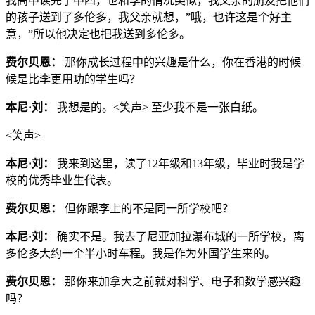
我高中读完了中四，也和李的情况类似，我父亲的朋友把他们
的孩子送到了多伦多，我父亲就想，”哦，也许这是个好主
意，”所以他决定也把我送到多伦多。
费尔贝恩：
那你成长过程中的兴趣是什么，你在香港的时候
候是比李更用功的学生吗？
本尼·刘：
我想是的。<笑声> 至少我不是一张白纸。
<笑声>
本尼·刘：
我来到这里，读了12年级和13年级，毕业时我是学
校的优秀毕业生代表。
费尔贝恩：
但你跟李上的不是同一所学校吧？
本尼·刘：
确实不是。我去了尼亚加拉瀑布城的一所学校，离
多伦多大约一个半小时车程。我是作为外国学生来的。
费尔贝恩：
那你来加拿大之前就对科学、电子和数学感兴趣
吗？