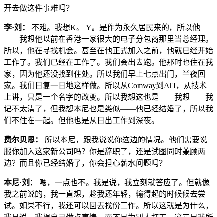
开去做这件事难吗？
李·刘：
不难。我想K。 Y。是作为永久居民来的，所以他
——我想他以前在香港一家很大的电子分包商那里当总经理。
所以，他在寻找机会。甚至在他正式加入之前，他就已经开始
工作了。我们已经在工作了。我们会出去跑。他那时也住在我
家，因为他还没找到住处。所以我们早上七点出门，半夜回
家。我们日复一日地这样做。所以从Comway到ATI，从技术
上讲，只是一个名字的改变。所以我想这也是——我想——我
记不太清了，但我想本尼也是类似——他已经结婚了，所以我
们不住在一起。但他也是从日出工作到深夜。
费尔贝恩：
所以本尼，跟我说说你这边的情况。他们需要说
服你加入这家新公司吗？你是辞职了，还是试图同时兼顾两
边？而且你已经结婚了，你会担心薪水问题吗？
本尼·刘：
嗯，一点也不。我是说，我立刻就答应了。但就像
我之前说的，我一直想，趁我还年轻，输得起的时候候去尝
试。如果不行，我还可以回去找份工作。所以这就是为什么，