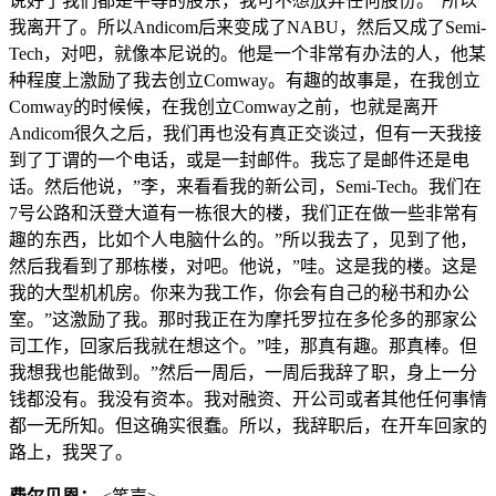
说好了我们都是平等的股东，我可不想放弃任何股份。”所以
我离开了。所以Andicom后来变成了NABU，然后又成了Semi-
Tech，对吧，就像本尼说的。他是一个非常有办法的人，他某
种程度上激励了我去创立Comway。有趣的故事是，在我创立
Comway的时候候，在我创立Comway之前，也就是离开
Andicom很久之后，我们再也没有真正交谈过，但有一天我接
到了丁谓的一个电话，或是一封邮件。我忘了是邮件还是电
话。然后他说，”李，来看看我的新公司，Semi-Tech。我们在
7号公路和沃登大道有一栋很大的楼，我们正在做一些非常有
趣的东西，比如个人电脑什么的。”所以我去了，见到了他，
然后我看到了那栋楼，对吧。他说，”哇。这是我的楼。这是
我的大型机机房。你来为我工作，你会有自己的秘书和办公
室。”这激励了我。那时我正在为摩托罗拉在多伦多的那家公
司工作，回家后我就在想这个。”哇，那真有趣。那真棒。但
我想我也能做到。”然后一周后，一周后我辞了职，身上一分
钱都没有。我没有资本。我对融资、开公司或者其他任何事情
都一无所知。但这确实很蠢。所以，我辞职后，在开车回家的
路上，我哭了。