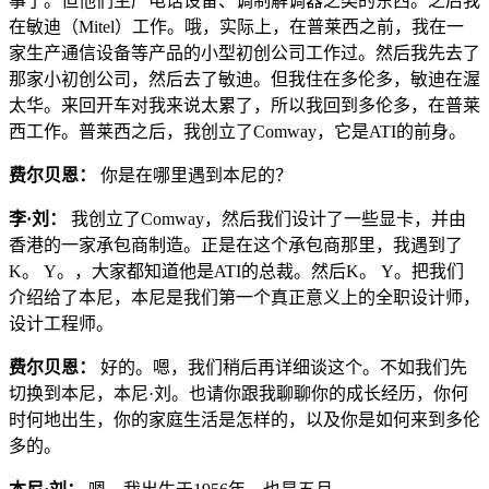
事了。但他们生产电话设备、调制解调器之类的东西。之后我
在敏迪（Mitel）工作。哦，实际上，在普莱西之前，我在一
家生产通信设备等产品的小型初创公司工作过。然后我先去了
那家小初创公司，然后去了敏迪。但我住在多伦多，敏迪在渥
太华。来回开车对我来说太累了，所以我回到多伦多，在普莱
西工作。普莱西之后，我创立了Comway，它是ATI的前身。
费尔贝恩：
你是在哪里遇到本尼的？
李·刘：
我创立了Comway，然后我们设计了一些显卡，并由
香港的一家承包商制造。正是在这个承包商那里，我遇到了
K。 Y。，大家都知道他是ATI的总裁。然后K。 Y。把我们
介绍给了本尼，本尼是我们第一个真正意义上的全职设计师，
设计工程师。
费尔贝恩：
好的。嗯，我们稍后再详细谈这个。不如我们先
切换到本尼，本尼·刘。也请你跟我聊聊你的成长经历，你何
时何地出生，你的家庭生活是怎样的，以及你是如何来到多伦
多的。