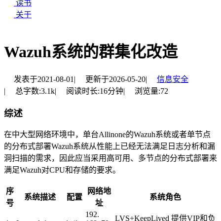
读书
关于
Wazuh系统的群集化改造
发表于
2021-08-01
|
更新于
2026-05-20
|
信息安全
|
总字数:
3.1k
|
阅读时长:
16分钟
|
浏览量:
72
综述
在中大型网络环境中，单台Allinone的Wazuh系统或者单节点
的分布式部署Wazuh系统从性能上已经无法满足日志分析和漏
洞扫描的需求，因此应当采用高可用、多节点的分布式部署来
满足Wazuh对CPU和存储的要求。
序
网络地
系统描述
配置
系统角色
号
址
192.
LVS+KeepLived 提供VIP和负