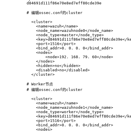
d84691d111f86e70e8ed7eff80cde39e
# 编辑ossec.conf的cluster
  <cluster>
    <name>wazuh</name>
    <node_name>wazuhnode0</node_name>
    <node_type>master</node_type>
    <key>d84691d111f86e70e8ed7eff80cde39e</k
    <port>1516</port>
    <bind_addr>0. 0. 0. 0</bind_addr>
    <nodes>
        <node>192. 168. 79. 60</node>
    </nodes>
    <hidden>no</hidden>
    <disabled>no</disabled>
  </cluster>
# Worker节点
# 编辑ossec.conf的cluster
  <cluster>
    <name>wazuh</name>
    <node_name>wazuhnode1</node_name>
    <node_type>worker</node_type>
    <key>d84691d111f86e70e8ed7eff80cde39e</k
    <port>1516</port>
    <bind_addr>0. 0. 0. 0</bind_addr>
    <nodes>