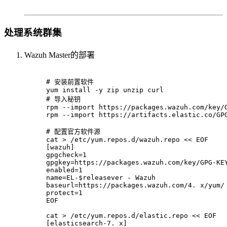
处理系统群集
Wazuh Master的部署
# 安装前置软件
yum install -y zip unzip curl
# 导入秘钥
rpm --import https://packages.wazuh.com/key/
rpm --import https://artifacts.elastic.co/GP
# 配置官方软件源
cat > /etc/yum.repos.d/wazuh.repo << EOF
[wazuh]
gpgcheck=1
gpgkey=https://packages.wazuh.com/key/GPG-KE
enabled=1
name=EL-$releasever - Wazuh
baseurl=https://packages.wazuh.com/4. x/yum/
protect=1
EOF
cat > /etc/yum.repos.d/elastic.repo << EOF
[elasticsearch-7. x]