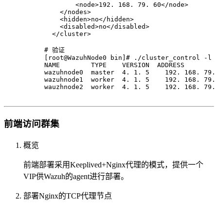
        <node>192. 168. 79. 60</node>
    </nodes>
    <hidden>no</hidden>
    <disabled>no</disabled>
  </cluster>
# 验证
[root@WazuhNode0 bin]# ./cluster_control -l
NAME        TYPE    VERSION  ADDRESS        
wazuhnode0  master  4. 1. 5    192. 168. 79.
wazuhnode1  worker  4. 1. 5    192. 168. 79.
wauzhnode2  worker  4. 1. 5    192. 168. 79.
前端访问群集
概览
前端部署采用Keeplived+Nginx代理的模式，提供一个
VIP供Wazuh的agent进行部署。
部署Nginx的TCP代理节点