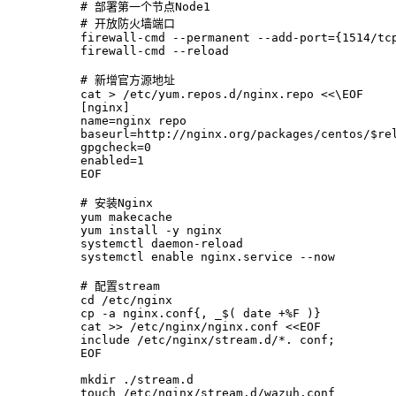
# 部署第一个节点Node1
# 开放防火墙端口
firewall-cmd --permanent --add-port={1514/tc
firewall-cmd --reload
# 新增官方源地址
cat
 > /etc/yum.repos.d/nginx.repo <<\EOF
[nginx]
name=nginx repo
baseurl=http://nginx.org/packages/centos/
$re
gpgcheck=0
enabled=1
EOF
# 安装Nginx
yum makecache
yum install -y nginx
systemctl daemon-reload
systemctl 
enable
 nginx.service --now
# 配置stream
cd
 /etc/nginx
cp
 -a nginx.conf{, _$( 
date
 +%F )}
cat
 >> /etc/nginx/nginx.conf <<
EOF
include /etc/nginx/stream.d/*. conf;
EOF
mkdir
 ./stream.d
touch
 /etc/nginx/stream.d/wazuh.conf