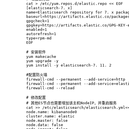
cat > /etc/yum.repos.d/elastic.repo << EOF
[elasticsearch-7. x]
name=Elasticsearch repository for 7. x packa
baseurl=https://artifacts.elastic.co/package
gpgcheck=1
gpgkey=https://artifacts.elastic.co/GPG-KEY-
enabled=1
autorefresh=1
type=rpm-md
EOF
# 安装软件
yum makecache
yum upgrade -y
yum install -y elasticsearch-7. 11. 2
#配置防火墙
firewall-cmd --permanent --add-service=http
firewall-cmd --permanent --add-service=elast
firewall-cmd --reload
# 修改配置
# 其他ES节点也需要增加该主机NodeIP，并重启服务
cat >> /etc/elasticsearch/elasticsearch.yml<
node.name: kibananode0
cluster.name: elastic
node.master: false
node.data: false