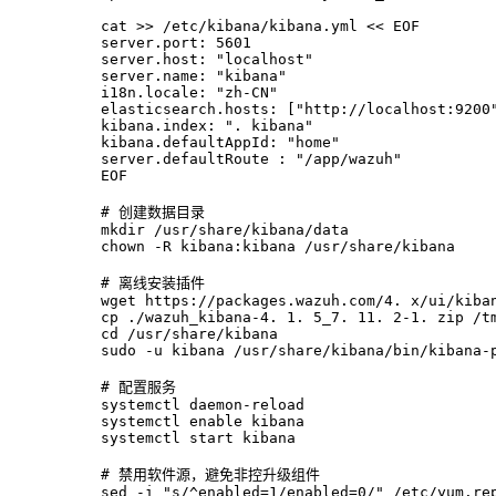
cat >> /etc/kibana/kibana.yml << EOF
server.port: 5601
server.host: "localhost"
server.name: "kibana"
i18n.locale: "zh-CN"
elasticsearch.hosts: ["http://localhost:9200
kibana.index: ". kibana"
kibana.defaultAppId: "home"
server.defaultRoute : "/app/wazuh"
EOF
# 创建数据目录
mkdir /usr/share/kibana/data
chown -R kibana:kibana /usr/share/kibana
# 离线安装插件
wget https://packages.wazuh.com/4. x/ui/kiba
cp ./wazuh_kibana-4. 1. 5_7. 11. 2-1. zip /t
cd /usr/share/kibana
sudo -u kibana /usr/share/kibana/bin/kibana-
# 配置服务
systemctl daemon-reload
systemctl enable kibana
systemctl start kibana
# 禁用软件源，避免非控升级组件
sed -i "s/^enabled=1/enabled=0/" /etc/yum.re