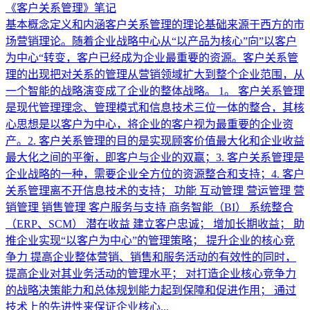
《客户关系管理》笔记
基本概念定义和内涵客户关系管理的理论基础来源于西方的市
场营销理论。随着企业战略中心从“以产品为核心”向”以客户
为中心“转变，客户已经成为企业最重要的资源。客户关系管
理的出现把对关系的管理从营销领域扩大到整个企业范围，从
一个智能的战略演变成了企业的整体战略。 1。 客户关系管理
是现代管理理念、管理模式和信息技术三位一体的整合，其核
心思想是以客户为中心，将企业的客户视为最重要的企业资
产。2. 客户关系管理的目的是实现顾客价值最大化和企业收益
最大化之间的平衡，即客户与企业的双赢；3. 客户关系管理是
企业战略的一种，需要企业全方位的资源整合和支持；4. 客户
关系管理离不开信息技术的支持； 功能 互动管理 营运管理 营
销管理 销售管理 客户服务与支持 商务智能（BI） 系统整合
（ERP、SCM） 潜在收益 建立客户忠诚； 增加长期收益； 助
推企业实现“以客户为中心”的管理策略； 提升企业的核心竞
争力 提高企业整体营销、销售和服务活动的有效性的同时，
提高企业对其业务活动的管理水平； 对打造企业核心竞争力
的战略决策能力和总体规划能力起到保障和促进作用； 通过
技术上的先进性来保证企业核心...