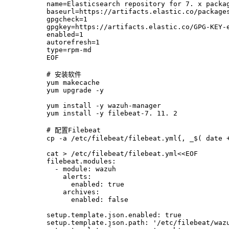
name=Elasticsearch repository for 7. x packa
baseurl=https://artifacts.elastic.co/package
gpgcheck=1
gpgkey=https://artifacts.elastic.co/GPG-KEY-
enabled=1
autorefresh=1
type=rpm-md
EOF
# 安装软件
yum makecache
yum upgrade -y
yum install -y wazuh-manager
yum install -y filebeat-7. 11. 2
# 配置Filebeat
cp -a /etc/filebeat/filebeat.yml{, _$( date 
cat > /etc/filebeat/filebeat.yml<<EOF
filebeat.modules:
  - module: wazuh
    alerts:
      enabled: true
    archives:
      enabled: false
setup.template.json.enabled: true
setup.template.json.path: '/etc/filebeat/waz