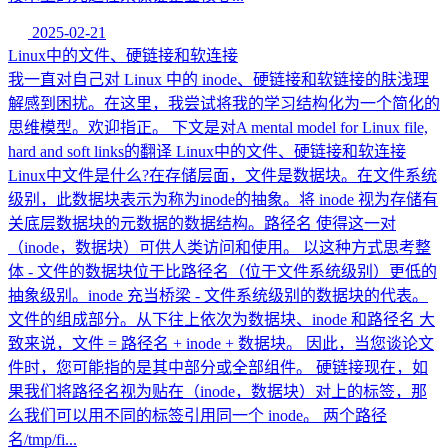
2025-02-21
Linux中的文件、硬链接和软连接
我一直对自己对 Linux 中的 inode、硬链接和软链接的肤浅理
解感到困扰。在这里，我尝试将我的学习结构化为一个简化的
思维模型。欢迎指正。 下文是对A mental model for Linux file,
hard and soft links的翻译 Linux中的文件、硬链接和软连接
Linux中文件是什么?在存储层面，文件是数据块。在文件系统
级别，此数据块表示为称为inode的抽象。将 inode 视为存储有
关底层数据块的元数据的数据结构。路径名 使得这一对
（inode，数据块）可供人类访问和使用。 以这种方式思考整
体 - 文件的数据块位于比路径名（位于文件系统级别）更低的
抽象级别。inode 充当桥梁 - 文件系统级别的数据块的代表。
文件的组成部分。从下往上依次为数据块、inode 和路径名 大
致来说，文件 = 路径名 + inode + 数据块。 因此，当您谈论文
件时，您可能指的是其中部分或全部组件。 硬链接现在，如
果我们将路径名视为贴在（inode，数据块）对上的标签，那
么我们可以用不同的标签引用同一个 inode。 两个路径
名/tmp/fi...