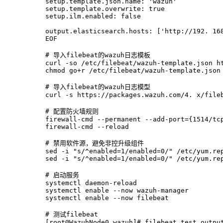
setup.template.json.name: 'wazuh'
setup.template.overwrite: true
setup.ilm.enabled: false
output.elasticsearch.hosts: ['http://192. 16
EOF
# 导入filebeat的wazuh日志模板
curl -so /etc/filebeat/wazuh-template.json h
chmod go+r /etc/filebeat/wazuh-template.json
# 导入filebeat的wazuh日志模型
curl -s https://packages.wazuh.com/4. x/file
# 配置防火墙规则
firewall-cmd --permanent --add-port={1514/tc
firewall-cmd --reload
# 禁用软件源，避免非控升级组件
sed -i "s/^enabled=1/enabled=0/" /etc/yum.re
sed -i "s/^enabled=1/enabled=0/" /etc/yum.re
# 启动服务
systemctl daemon-reload
systemctl enable --now wazuh-manager
systemctl enable --now filebeat
# 测试filebeat
[root@WazuhNode0 wazuh]# filebeat test outpu