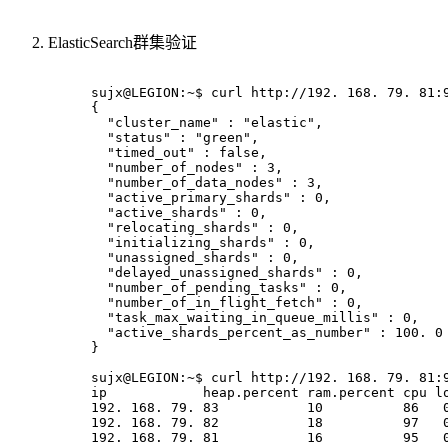
ElasticSearch群集验证
sujx@LEGION:~$ curl http://192. 168. 79. 81:
{
  "cluster_name" : "elastic",
  "status" : "green",
  "timed_out" : false,
  "number_of_nodes" : 3,
  "number_of_data_nodes" : 3,
  "active_primary_shards" : 0,
  "active_shards" : 0,
  "relocating_shards" : 0,
  "initializing_shards" : 0,
  "unassigned_shards" : 0,
  "delayed_unassigned_shards" : 0,
  "number_of_pending_tasks" : 0,
  "number_of_in_flight_fetch" : 0,
  "task_max_waiting_in_queue_millis" : 0,
  "active_shards_percent_as_number" : 100. 0
}
sujx@LEGION:~$ curl http://192. 168. 79. 81:
ip            heap.percent ram.percent cpu l
192. 168. 79. 83           10          86   
192. 168. 79. 82           18          97   
192. 168. 79. 81           16          95   