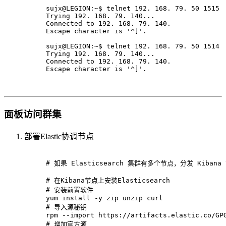
sujx@LEGION:~$ telnet 192. 168. 79. 50 1515
Trying 192. 168. 79. 140...
Connected to 192. 168. 79. 140.
Escape character is '^]'.
sujx@LEGION:~$ telnet 192. 168. 79. 50 1514
Trying 192. 168. 79. 140...
Connected to 192. 168. 79. 140.
Escape character is '^]'.
面板访问群集
部署Elastic协调节点
# 如果 Elasticsearch 集群有多个节点，分发 Kib
# 在Kibana节点上安装Elasticsearch
# 安装前置软件
yum install -y zip unzip curl
# 导入源秘钥
rpm --import https://artifacts.elastic.co/GP
# 增加官方源