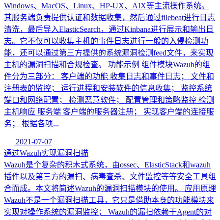
Windows、MacOS、Linux、HP-UX、AIX等主流操作系统。
其服务端负责提供认证和数据收集，然后通过filebeat进行日志
清洗，最后导入ElasticSearch，通过Kinbana进行展示和输出日
志。它不仅可以收集主机的事件日志进行一般的入侵检测功
能，还可以通过第三方提供的系统漏洞检测feed文件，来实现
主机的漏洞扫描和合规检查。 功能示例 组件模块Wazuh的组
件分为三部分： 客户端的功能 收集日志和事件日志； 文件和
注册表的监控； 运行进程和安装软件的信息收集； 监控系统
端口和网络配置； 检测恶意软件； 配置管理和策略监控 检测
主机响应 服务端 客户端的服务器注册； 实现客户端的连接服
务； 根据各项...
2021-07-07
通过Wazuh实现漏洞扫描
Wazuh是个复杂的积木式系统，由ossec、ElasticStack和wazuh
插件以及第三方的漏扫、病毒查杀、文件监控等等安全工具组
合而成。本文将简述Wazuh的漏洞扫描模块的使用。 应用原理
Wazuh不是一个漏洞扫描工具，它只是借助本身的功能模块来
实现对操作系统的漏洞监控； Wazuh的漏扫依赖于Agent的对