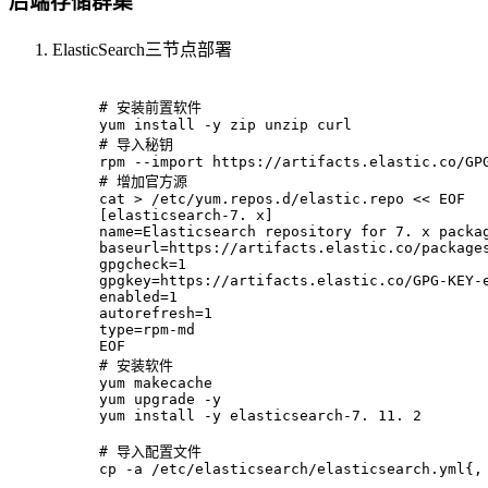
后端存储群集
ElasticSearch三节点部署
# 安装前置软件
yum install -y zip unzip curl
# 导入秘钥
rpm --import https://artifacts.elastic.co/GP
# 增加官方源
cat > /etc/yum.repos.d/elastic.repo << EOF
[elasticsearch-7. x]
name=Elasticsearch repository for 7. x packa
baseurl=https://artifacts.elastic.co/package
gpgcheck=1
gpgkey=https://artifacts.elastic.co/GPG-KEY-
enabled=1
autorefresh=1
type=rpm-md
EOF
# 安装软件
yum makecache
yum upgrade -y
yum install -y elasticsearch-7. 11. 2
# 导入配置文件
cp -a /etc/elasticsearch/elasticsearch.yml{,