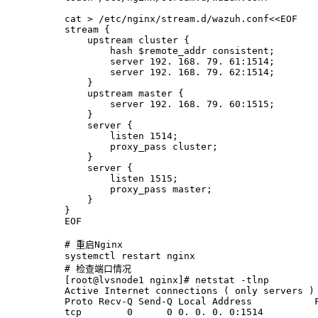
cat
 > /etc/nginx/stream.d/wazuh.conf<<
EOF
stream {
    upstream cluster {
        hash $remote_addr consistent;
        server 192. 168. 79. 61:1514;
        server 192. 168. 79. 62:1514;
    }
    upstream master {
        server 192. 168. 79. 60:1515;
    }
    server {
        listen 1514;
        proxy_pass cluster;
    }
    server {
        listen 1515;
        proxy_pass master;
    }
}
EOF
# 重启Nginx
systemctl restart nginx
# 检查端口情况
[root@lvsnode1 nginx]# netstat -tlnp
Active Internet connections ( only servers )
Proto Recv-Q Send-Q Local Address           
tcp        0      0 0. 0. 0. 0:1514         