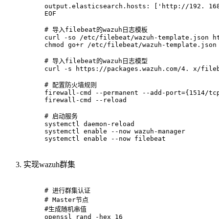
output.elasticsearch.hosts: ['http://192. 16
EOF
# 导入filebeat的wazuh日志模板
curl -so /etc/filebeat/wazuh-template.json h
chmod go+r /etc/filebeat/wazuh-template.json
# 导入filebeat的wazuh日志模型
curl -s https://packages.wazuh.com/4. x/file
# 配置防火墙规则
firewall-cmd --permanent --add-port={1514/tc
firewall-cmd --reload
# 启动服务
systemctl daemon-reload
systemctl enable --now wazuh-manager
systemctl enable --now filebeat
实现wazuh群集
# 进行群集认证
# Master节点
#生成随机串值
openssl rand -hex 16