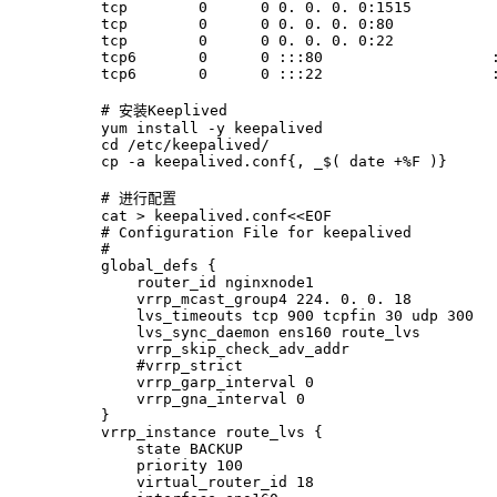
tcp        0      0 0. 0. 0. 0:1515         
tcp        0      0 0. 0. 0. 0:80           
tcp        0      0 0. 0. 0. 0:22           
tcp6       0      0 :::80                   
tcp6       0      0 :::22                   
# 安装Keeplived
yum install -y keepalived
cd
 /etc/keepalived/
cp
 -a keepalived.conf{, _$( 
date
 +%F )}
# 进行配置
cat
 > keepalived.conf<<
EOF
# Configuration File for keepalived
#
global_defs {
    router_id nginxnode1
    vrrp_mcast_group4 224. 0. 0. 18
    lvs_timeouts tcp 900 tcpfin 30 udp 300
    lvs_sync_daemon ens160 route_lvs
    vrrp_skip_check_adv_addr
    #vrrp_strict
    vrrp_garp_interval 0
    vrrp_gna_interval 0
}
vrrp_instance route_lvs {
    state BACKUP
    priority 100
    virtual_router_id 18