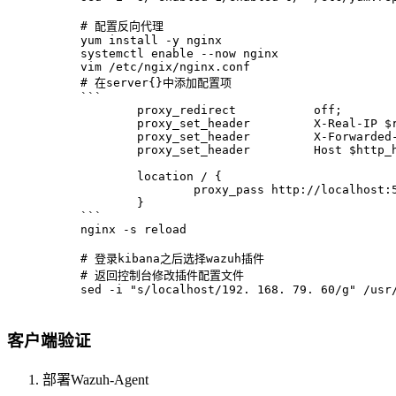
# 配置反向代理
yum install -y nginx
systemctl enable --now nginx
vim /etc/ngix/nginx.conf
# 在server{}中添加配置项
​```
        proxy_redirect           off;
        proxy_set_header         X-Real-IP $
        proxy_set_header         X-Forwarded
        proxy_set_header         Host $http_
        location / {
                proxy_pass http://localhost:
        }
​```
nginx -s reload
# 登录kibana之后选择wazuh插件
# 返回控制台修改插件配置文件
sed -i "s/localhost/192. 168. 79. 60/g" /usr
客户端验证
部署Wazuh-Agent