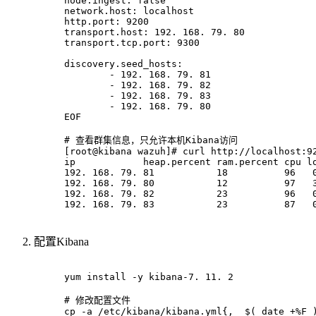
node.ingest: false
network.host: localhost
http.port: 9200
transport.host: 192. 168. 79. 80
transport.tcp.port: 9300
discovery.seed_hosts:
        - 192. 168. 79. 81
        - 192. 168. 79. 82
        - 192. 168. 79. 83
        - 192. 168. 79. 80
EOF
# 查看群集信息，只允许本机Kibana访问
[root@kibana wazuh]# curl http://localhost:9
ip            heap.percent ram.percent cpu l
192. 168. 79. 81           18          96   
192. 168. 79. 80           12          97   
192. 168. 79. 82           23          96   
192. 168. 79. 83           23          87   
配置Kibana
yum install -y kibana-7. 11. 2
# 修改配置文件
cp -a /etc/kibana/kibana.yml{, _$( date +%F 