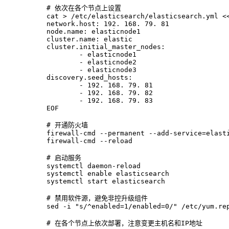
# 依次在各个节点上设置
cat > /etc/elasticsearch/elasticsearch.yml <
network.host: 192. 168. 79. 81
node.name: elasticnode1
cluster.name: elastic
cluster.initial_master_nodes:
        - elasticnode1
        - elasticnode2
        - elasticnode3
discovery.seed_hosts:
        - 192. 168. 79. 81
        - 192. 168. 79. 82
        - 192. 168. 79. 83
EOF
# 开通防火墙
firewall-cmd --permanent --add-service=elast
firewall-cmd --reload
# 启动服务
systemctl daemon-reload
systemctl enable elasticsearch
systemctl start elasticsearch
# 禁用软件源，避免非控升级组件
sed -i "s/^enabled=1/enabled=0/" /etc/yum.re
# 在各个节点上依次部署，注意变更主机名和IP地址