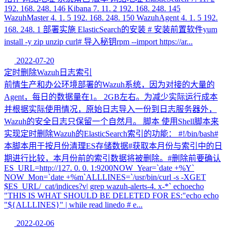
192. 168. 248. 146 Kibana 7. 11. 2 192. 168. 248. 145
WazuhMaster 4. 1. 5 192. 168. 248. 150 WazuhAgent 4. 1. 5 192.
168. 248. 1 部署实施 ElasticSearch的安装 # 安装前置软件yum
install -y zip unzip curl# 导入秘钥rpm --import https://ar...
2022-07-20
定时删除Wazuh日志索引
前情生产和办公环境部署的Wazuh系统，因为对接的大量的
Agent，每日的数据量在1。 2GB左右。为减少实际运行成本
并根据实际使用情况，原始日志导入一份到日志服务器外，
Wazuh的安全日志只保留一个自然月。 脚本 使用Shell脚本来
实现定时删除Wazuh的ElasticSearch索引的功能： #!/bin/bash#
本脚本用于按月份清理ES存储数据#获取本月份与索引中的日
期进行比较，本月份前的索引数据将被删除。#删除前要确认
ES_URL=http://127. 0. 0. 1:9200NOW_Year=`date +%Y`
NOW_Mon=`date +%m`ALLLINES=`/usr/bin/curl -s -XGET
$ES_URL/_cat/indices?v| grep wazuh-alerts-4. x-*` echoecho
"THIS IS WHAT SHOULD BE DELETED FOR ES:"echo echo
"${ALLLINES}" | while read linedo # e...
2022-02-06