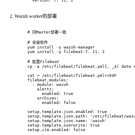
  version: 7. 11. 2
Wazuh worker的部署
# 同Master部署一致
# 安装软件
yum install -y wazuh-manager
yum install -y filebeat-7. 11. 2
# 配置Filebeat
cp -a /etc/filebeat/filebeat.yml{, _$( date 
cat > /etc/filebeat/filebeat.yml<<EOF
filebeat.modules:
  - module: wazuh
    alerts:
      enabled: true
    archives:
      enabled: false
setup.template.json.enabled: true
setup.template.json.path: '/etc/filebeat/waz
setup.template.json.name: 'wazuh'
setup.template.overwrite: true
setup.ilm.enabled: false