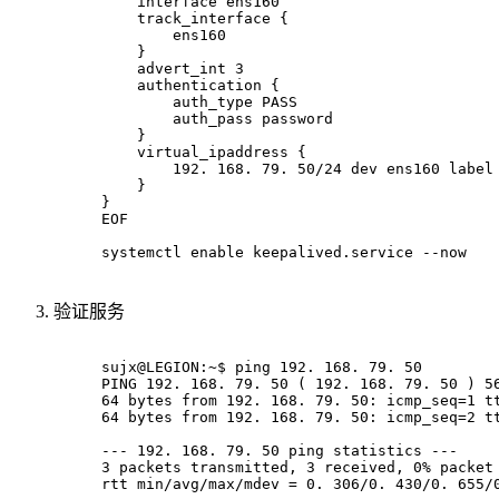
    interface ens160
    track_interface {
        ens160
    }
    advert_int 3
    authentication {
        auth_type PASS
        auth_pass password
    }
    virtual_ipaddress {
        192. 168. 79. 50/24 dev ens160 label
    }
}
EOF
systemctl 
enable
 keepalived.service --now
验证服务
sujx@LEGION:~$ ping 192. 168. 79. 50
PING 192. 168. 79. 50 ( 192. 168. 79. 50 ) 5
64 bytes from 192. 168. 79. 50: icmp_seq=1 t
64 bytes from 192. 168. 79. 50: icmp_seq=2 t
--- 192. 168. 79. 50 ping statistics ---
3 packets transmitted, 3 received, 0% packet
rtt min/avg/max/mdev = 0. 306/0. 430/0. 655/