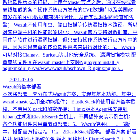
系统软件版本的扫描，上传至Master节点之后，通过在线或者
离线加载的各个操作系统官方发布的CVE数据库以及美国政
府发布的NVD数据库来进行对比，从而实现漏洞的检查和告
警； Wazuh不使用爬虫、端口扫描等传统漏扫技术路径，所以
对客户端主机的性能影响极小； Wazuh官方支持对数据库、中
间件等软件进行漏洞扫描，但只支持操作系统发行官方库中的
包，因为它是简单的按照软件包名来进行对比的；5。 Wazuh
可以对接Clamav、Suricata等其他安全系统。 漏洞扫描模块 配
置离线文件 # 在wazuh-master上安装Nginxyum install -y
nginxmkdir -p /var/www/wazuh/oschown -R nginx:nginx /...
2021-07-06
Wazuh的基本部署
本次将部署一套分布式Wazuh方案，实现其基本功能。其中：
wazuh-master启用全功能组件； ElasticStack将使用官方基本授
权，不启用X-pack和加密连接； Linux版本Agent将安装到
Kibana主机和ElasticSearch主机上，不再额外安装示例主机；
各个功能组件采用单节点部署；5。 Wazuh使用4。 1。 5版
本，搭配官方指定7。 11。 2ElasticStack版本。 部署方案 部署
拓扑 网络地址 系统角色 版本 网络地址 ElasticSearch 7. 11. 2