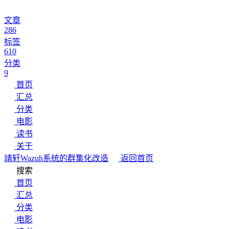
文章
286
标签
610
分类
9
首页
汇总
分类
电影
读书
关于
靖轩
Wazuh系统的群集化改造
返回首页
搜索
首页
汇总
分类
电影