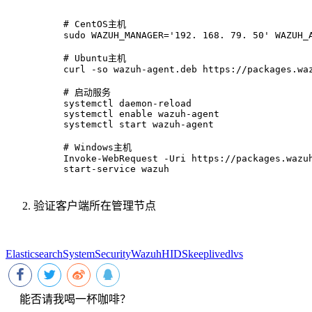
# CentOS主机
sudo WAZUH_MANAGER='192. 168. 79. 50' WAZUH_
# Ubuntu主机
curl -so wazuh-agent.deb https://packages.wa
# 启动服务
systemctl daemon-reload
systemctl enable wazuh-agent
systemctl start wazuh-agent
# Windows主机
Invoke-WebRequest -Uri https://packages.wazu
start-service wazuh
验证客户端所在管理节点
Elasticsearch
System
Security
Wazuh
HIDS
keeplived
lvs
能否请我喝一杯咖啡？