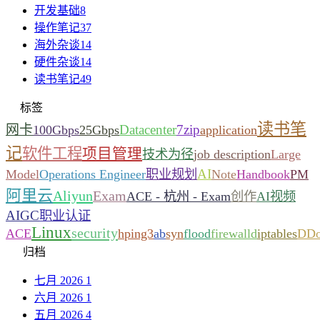
开发基础
8
操作笔记
37
海外杂谈
14
硬件杂谈
14
读书笔记
49
标签
读书笔
网卡
Datacenter
7zip
100Gbps
25Gbps
application
记
软件工程
项目管理
技术为径
job description
Large
AI
Model
Operations Engineer
职业规划
Note
Handbook
PM
阿里云
Aliyun
Exam
ACE - 杭州 - Exam
创作
AI视频
AIGC
职业认证
Linux
security
ACE
hping3
ab
syn
flood
firewalld
iptables
DD
归档
七月 2026
1
六月 2026
1
五月 2026
4