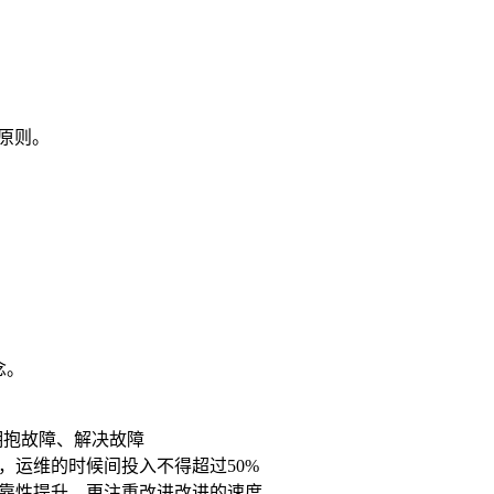
泛原则。
念。
拥抱故障、解决故障
，运维的时候间投入不得超过50%
可靠性提升，更注重改进改进的速度