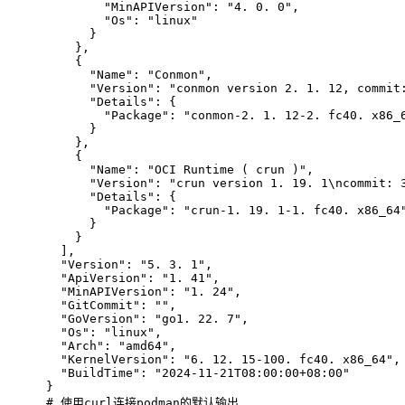
        "MinAPIVersion": "4. 0. 0",
        "Os": "linux"
      }
    },
    {
      "Name": "Conmon",
      "Version": "conmon version 2. 1. 12, commit
      "Details": {
        "Package": "conmon-2. 1. 12-2. fc40. x86_
      }
    },
    {
      "Name": "OCI Runtime ( crun )",
      "Version": "crun version 1. 19. 1\ncommit: 
      "Details": {
        "Package": "crun-1. 19. 1-1. fc40. x86_64
      }
    }
  ],
  "Version": "5. 3. 1",
  "ApiVersion": "1. 41",
  "MinAPIVersion": "1. 24",
  "GitCommit": "",
  "GoVersion": "go1. 22. 7",
  "Os": "linux",
  "Arch": "amd64",
  "KernelVersion": "6. 12. 15-100. fc40. x86_64",
  "BuildTime": "2024-11-21T08:00:00+08:00"
}
# 
使用curl连接podman的默认输出