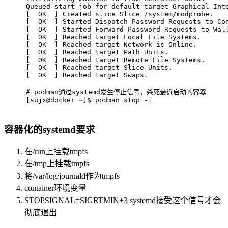
Queued start job for default target Graphical Int
[  OK  ] Created slice Slice /system/modprobe.
[  OK  ] Started Dispatch Password Requests to Co
[  OK  ] Started Forward Password Requests to Wal
[  OK  ] Reached target Local File Systems.
[  OK  ] Reached target Network is Online.
[  OK  ] Reached target Path Units.
[  OK  ] Reached target Remote File Systems.
[  OK  ] Reached target Slice Units.
[  OK  ] Reached target Swaps.
# 
podman通过systemd发生停止信号，杀死最近启动的容器
[sujx@docker ~]$ podman stop -l
容器化的systemd要求
在/run上挂载tmpfs
在/tmp上挂载tmpfs
将/var/log/journald作为tmpfs
container环境变量
STOPSIGNAL=SIGRTMIN+3 systemd接受这个信号才会
彻底退出