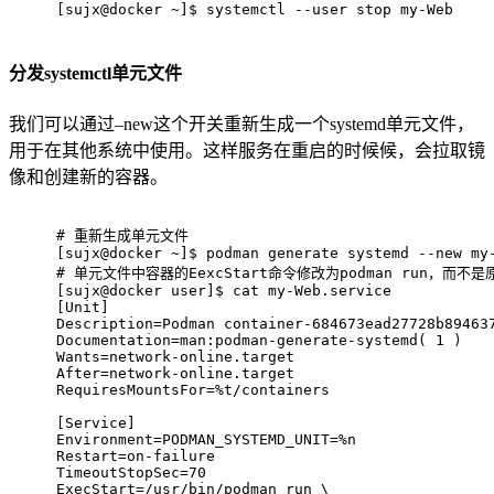
[sujx@docker ~]$ systemctl --user stop my-Web
分发systemctl单元文件
我们可以通过–new这个开关重新生成一个systemd单元文件，
用于在其他系统中使用。这样服务在重启的时候候，会拉取镜
像和创建新的容器。
# 
重新生成单元文件
[sujx@docker ~]$ podman generate systemd --new my
# 
单元文件中容器的EexcStart命令修改为podman run，而不是原来
[sujx@docker user]$ cat my-Web.service 
[Unit]
Description=Podman container-684673ead27728b89463
Documentation=man:podman-generate-systemd( 1 )
Wants=network-online.target
After=network-online.target
RequiresMountsFor=%t/containers
[Service]
Environment=PODMAN_SYSTEMD_UNIT=%n
Restart=on-failure
TimeoutStopSec=70
ExecStart=/usr/bin/podman run \