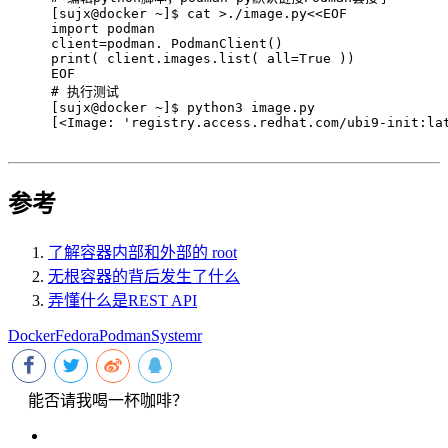
[sujx@docker ~]$ cat >./image.py<<EOF
import podman
client=podman. PodmanClient()
print( client.images.list( all=True ))
EOF
# 
执行测试
[sujx@docker ~]$ python3 image.py 
[<Image: 'registry.access.redhat.com/ubi9-init:la
参考
了解容器内部和外部的 root
无根容器的背后发生了什么
弄懂什么是REST API
Docker
Fedora
Podman
Systemr
能否请我喝一杯咖啡？