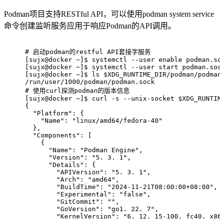
Podman项目支持RESTful API，可以使用podman system service
命令创建监听服务应用于响应Podman的API调用。
# 
启动podman的restful API套接字服务
[sujx@docker ~]$ systemctl --user enable podman.s
[sujx@docker ~]$ systemctl --user start podman.so
[sujx@docker ~]$ ls $XDG_RUNTIME_DIR/podman/podma
/run/user/1000/podman/podman.sock
# 
使用curl探测podman的版本信息
[sujx@docker ~]$ curl -s --unix-socket $XDG_RUNTI
{
  "Platform": {
    "Name": "linux/amd64/fedora-40"
  },
  "Components": [
    {
      "Name": "Podman Engine",
      "Version": "5. 3. 1",
      "Details": {
        "APIVersion": "5. 3. 1",
        "Arch": "amd64",
        "BuildTime": "2024-11-21T08:00:00+08:00",
        "Experimental": "false",
        "GitCommit": "",
        "GoVersion": "go1. 22. 7",
        "KernelVersion": "6. 12. 15-100. fc40. x8