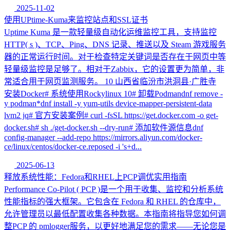
2025-11-02
使用UPtime-Kuma来监控站点和SSL证书
Uptime Kuma 是一款轻量级自动化运维监控工具，支持监控
HTTP( s )、TCP、Ping、DNS 记录、推送以及 Steam 游戏服务
器的正常运行时间。对于检查特定关键词是否存在于网页中等
轻量级监控是足够了。相对于Zabbix，它的设置更为简单，非
常适合用于网页监测服务。 10 山西省临汾市洪洞县·广胜寺
安装Docker# 系统使用Rockylinux 10# 卸载Podmandnf remove -
y podman*dnf install -y yum-utils device-mapper-persistent-data
lvm2 jq# 官方安装案例# curl -fsSL https://get.docker.com -o get-
docker.sh# sh ./get-docker.sh --dry-run# 添加软件源信息dnf
config-manager --add-repo https://mirrors.aliyun.com/docker-
ce/linux/centos/docker-ce.reposed -i 's+d...
2025-06-13
释放系统性能：Fedora和RHEL上PCP调优实用指南
Performance Co-Pilot ( PCP )是一个用于收集、监控和分析系统
性能指标的强大框架。它包含在 Fedora 和 RHEL 的仓库中，
允许管理员以最低配置收集各种数据。本指南将指导您如何调
整PCP 的 pmlogger服务，以更好地满足您的需求——无论您是