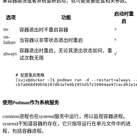
果容器崩溃或者系统重新启动，就可能需要配置相关参数。
启动时重
选项
功能
启
no
×
容器退出时不重启容器
on-
×
当容器以非零状态退出时重启
failure
容器退出时重启，无论其退出状态如何，重
always
√
试次数无限
# 
配置重启策略
[sujx@docker ~]$ podman run -d --restart=always -
cb7a068d99b56107db3afe0b1955d5f210964ae97cecd01e1
使用Podman作为系统服务
common进程也在systemd服务中运行，用以监视容器进程。
systemd不知道容器的存在，它只指导运行在单元文件中的进
程，包括容器进程。