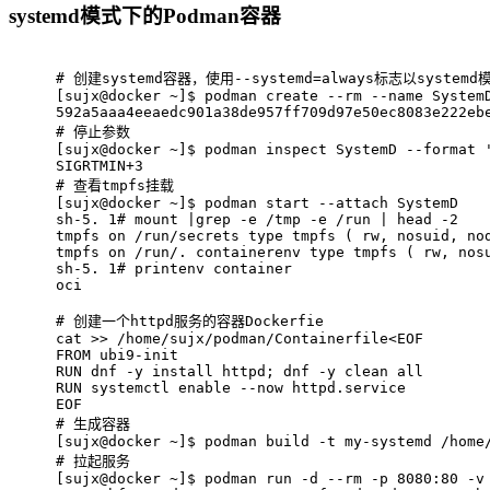
systemd模式下的Podman容器
# 
创建systemd容器，使用--systemd=always标志以system
[sujx@docker ~]$ podman create --rm --name System
592a5aaa4eeaedc901a38de957ff709d97e50ec8083e222eb
# 
停止参数
[sujx@docker ~]$ podman inspect SystemD --format 
SIGRTMIN+3
# 
查看tmpfs挂载
[sujx@docker ~]$ podman start --attach SystemD
sh-5. 1# mount |grep -e /tmp -e /run | head -2
tmpfs on /run/secrets type tmpfs ( rw, nosuid, no
tmpfs on /run/. containerenv type tmpfs ( rw, nos
sh-5. 1# printenv container
oci
# 
创建一个httpd服务的容器Dockerfie
cat >> /home/sujx/podman/Containerfile<EOF
FROM ubi9-init
RUN dnf -y install httpd; dnf -y clean all
RUN systemctl enable --now httpd.service
EOF
# 
生成容器
[sujx@docker ~]$ podman build -t my-systemd /home
# 
拉起服务
[sujx@docker ~]$ podman run -d --rm -p 8080:80 -v