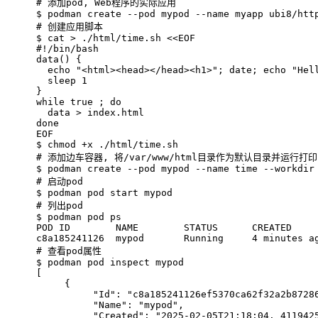
# 
添加pod, Web程序的实际应用
$ 
podman create --pod mypod --name myapp ubi8/htt
# 
创建应用脚本
$ 
cat
 > ./html/time.sh <<
EOF
#
!/bin/bash
data() {
  echo "<html><head></head><h1>"; date; echo "Hel
  sleep 1
}
while true ; do
  data > index.html
done
EOF
$ 
chmod +x ./html/time.sh
# 
添加边车容器, 将/var/www/html目录作为默认目录并运行打
$ 
podman create --pod mypod --name time --workdir
# 
启动pod
$ 
podman pod start mypod
# 
列出pod
$ 
podman pod ps
POD ID        NAME        STATUS      CREATED    
c8a185241126  mypod       Running     4 minutes a
# 
查看pod属性
$ 
podman pod inspect mypod
[
     {
          "Id": "c8a185241126ef5370ca62f32a2b8728
          "Name": "mypod",
          "Created": "2025-02-05T21:18:04. 411942