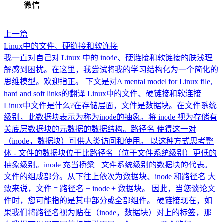
微信
上一篇
Linux中的文件、硬链接和软连接
我一直对自己对 Linux 中的 inode、硬链接和软链接的肤浅理
解感到困扰。在这里，我尝试将我的学习结构化为一个简化的
思维模型。欢迎指正。 下文是对A mental model for Linux file,
hard and soft links的翻译 Linux中的文件、硬链接和软连接
Linux中文件是什么?在存储层面，文件是数据块。在文件系统
级别，此数据块表示为称为inode的抽象。将 inode 视为存储有
关底层数据块的元数据的数据结构。路径名 使得这一对
（inode，数据块）可供人类访问和使用。 以这种方式思考整
体 - 文件的数据块位于比路径名（位于文件系统级别）更低的
抽象级别。inode 充当桥梁 - 文件系统级别的数据块的代表。
文件的组成部分。从下往上依次为数据块、inode 和路径名 大
致来说，文件 = 路径名 + inode + 数据块。 因此，当您谈论文
件时，您可能指的是其中部分或全部组件。 硬链接现在，如
果我们将路径名视为贴在（inode，数据块）对上的标签，那