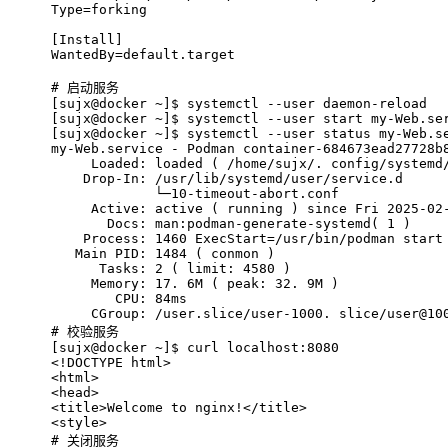
Type=forking
[Install]
WantedBy=default.target
# 
启动服务
[sujx@docker ~]$ systemctl --user daemon-reload
[sujx@docker ~]$ systemctl --user start my-Web.se
[sujx@docker ~]$ systemctl --user status my-Web.s
my-Web.service - Podman container-684673ead27728b
     Loaded: loaded ( /home/sujx/. config/systemd
    Drop-In: /usr/lib/systemd/user/service.d
             └─10-timeout-abort.conf
     Active: active ( running ) since Fri 2025-02
       Docs: man:podman-generate-systemd( 1 )
    Process: 1460 ExecStart=/usr/bin/podman start
   Main PID: 1484 ( conmon )
      Tasks: 2 ( limit: 4580 )
     Memory: 17. 6M ( peak: 32. 9M )
        CPU: 84ms
     CGroup: /user.slice/user-1000. slice/user@10
# 
校验服务
[sujx@docker ~]$ curl localhost:8080
<!DOCTYPE html>
<html>
<head>
<title>Welcome to nginx!</title>
<style>
# 
关闭服务