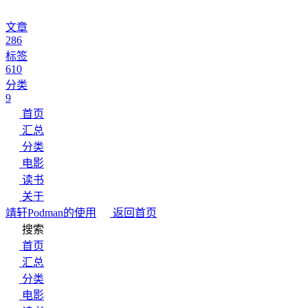
文章
286
标签
610
分类
9
首页
汇总
分类
电影
读书
关于
靖轩
Podman的使用
返回首页
搜索
首页
汇总
分类
电影