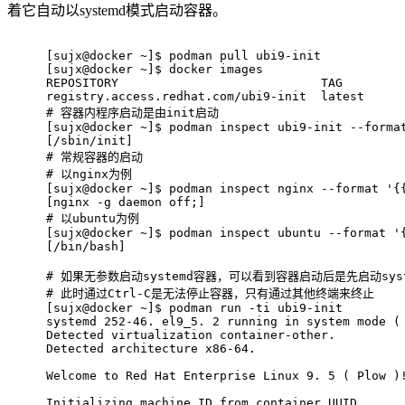
着它自动以systemd模式启动容器。
[sujx@docker ~]$ podman pull ubi9-init
[sujx@docker ~]$ docker images
REPOSITORY                            TAG        
registry.access.redhat.com/ubi9-init  latest     
# 
容器内程序启动是由init启动
[sujx@docker ~]$ podman inspect ubi9-init --forma
[/sbin/init]
# 
常规容器的启动
# 
以nginx为例
[sujx@docker ~]$ podman inspect nginx --format '{
[nginx -g daemon off;]
# 
以ubuntu为例
[sujx@docker ~]$ podman inspect ubuntu --format '
[/bin/bash]
# 
如果无参数启动systemd容器，可以看到容器启动后是先启动syst
# 
此时通过Ctrl-C是无法停止容器，只有通过其他终端来终止
[sujx@docker ~]$ podman run -ti ubi9-init
systemd 252-46. el9_5. 2 running in system mode (
Detected virtualization container-other.
Detected architecture x86-64.
Welcome to Red Hat Enterprise Linux 9. 5 ( Plow )
Initializing machine ID from container UUID.