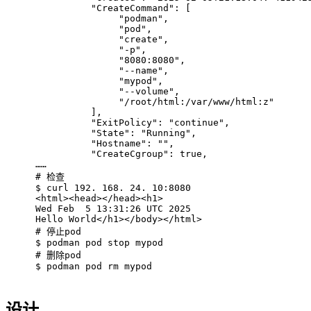
          "CreateCommand": [
               "podman",
               "pod",
               "create",
               "-p",
               "8080:8080",
               "--name",
               "mypod",
               "--volume",
               "/root/html:/var/www/html:z"
          ],
          "ExitPolicy": "continue",
          "State": "Running",
          "Hostname": "",
          "CreateCgroup": true,
……
# 
检查
$ 
curl 192. 168. 24. 10:8080
<html><head></head><h1>
Wed Feb  5 13:31:26 UTC 2025
Hello World</h1></body></html>
# 
停止pod
$ 
podman pod stop mypod
# 
删除pod
$ 
podman pod rm mypod
设计