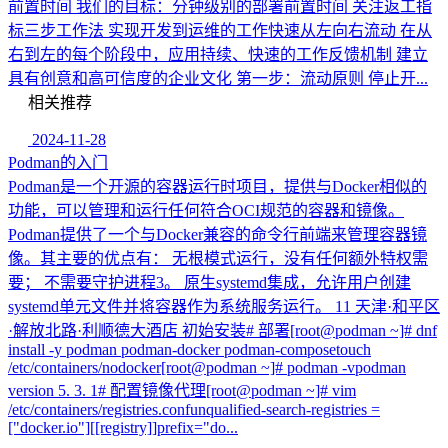
前置时间 我们的目标：分钟级别的部署前置时间 关注返工指
标三步工作法 实现开发到运维的工作快速从左向右流动 在从
右到左的每个阶段中，应用持续、快速的工作反馈机制 建立
具有创意和高可信度的企业文化 第一步：流动原则 停止开...
相关推荐
2024-11-28
Podman的入门
Podman是一个开源的容器运行时项目，提供与Docker相似的
功能，可以管理和运行任何符合OCI规范的容器和镜像。
Podman提供了一个与Docker兼容的命令行前端来管理容器镜
像。其主要的优点有： 无根模式运行，没有任何额外特权需
要； 不需要守护进程3。 原生systemd集成，允许用户创建
systemd单元文件并将容器作为系统服务运行。 11 天津·和平区
·解放北路·利顺德大酒店 初始安装# 部署[root@podman ~]# dnf
install -y podman podman-docker podman-composetouch
/etc/containers/nodocker[root@podman ~]# podman -vpodman
version 5. 3. 1# 配置镜像代理[root@podman ~]# vim
/etc/containers/registries.confunqualified-search-registries =
["docker.io"][[registry]]prefix="do...