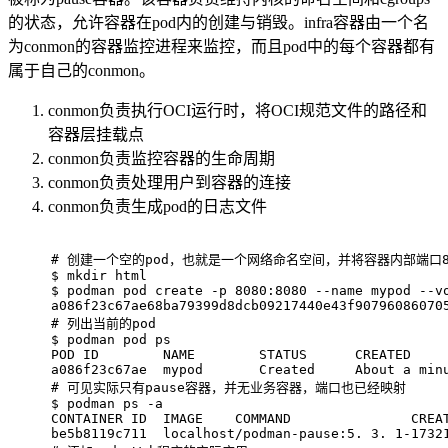
的状态，允许容器在pod内的创建与销毁。infra容器由一个名
为conmon的容器监控进程来监控，而且pod中的每个容器都有
属于自己的conmon。
conmon负责执行OCI运行时，将OCI规范文件的路径和
容器层挂载点
conmon负责监控容器的生命周期
conmon负责处理用户到容器的连接
conmon负责生成pod的日志文件
# 
创建一个空的pod，也就是一个网络命名空间，并将容器内部端口80
$ 
mkdir
 html
$ 
podman pod create -p 8080:8080 --name mypod --v
a086f23c67ae68ba79399d8dcb09217440e43f90796086070
# 
列出当前的pod
$ 
podman pod ps
POD ID        NAME        STATUS      CREATED    
a086f23c67ae  mypod       Created     About a min
# 
可见实际只有pause容器，并无业务容器，端口也已经映射
$ 
podman ps -a
CONTAINER ID  IMAGE    COMMAND               CREA
be5b8119c711  localhost/podman-pause:5. 3. 1-1732