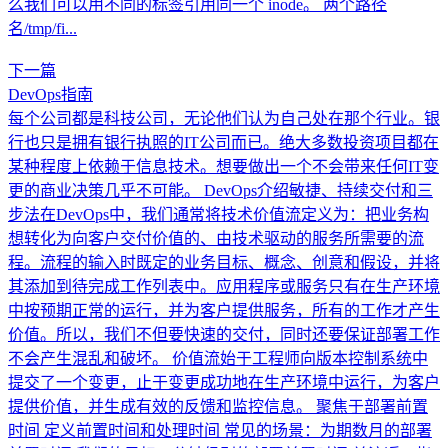
么我们可以用不同的标签引用同一个 inode。 两个路径
名/tmp/fi...
下一篇
DevOps指南
每个公司都是科技公司，无论他们认为自己处在那个行业。银
行也只是拥有银行执照的IT公司而已。绝大多数投资项目都在
某种程度上依赖于信息技术。想要做出一个不会带来任何IT变
更的商业决策几乎不可能。 DevOps介绍敏捷、持续交付和三
步法在DevOps中，我们通常将技术价值流定义为：把业务构
想转化为向客户交付价值的、由技术驱动的服务所需要的流
程。流程的输入时既定的业务目标、概念、创意和假设，并将
其添加到待完成工作列表中。应用程序或服务只有在生产环境
中按预期正常的运行，并为客户提供服务，所有的工作才产生
价值。所以，我们不但要快速的交付，同时还要保证部署工作
不会产生混乱和破坏。 价值流始于工程师向版本控制系统中
提交了一个变更，止于变更成功地在生产环境中运行，为客户
提供价值，并生成有效的反馈和监控信息。 聚焦于部署前置
时间 定义前置时间和处理时间 常见的场景：为期数月的部署