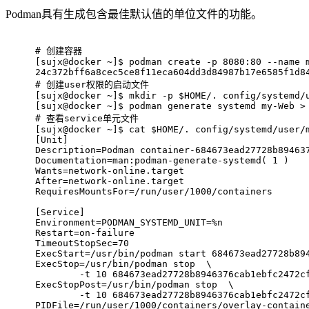
Podman具有生成包含最佳默认值的单位文件的功能。
# 
创建容器
[sujx@docker ~]$ podman create -p 8080:80 --name 
24c372bff6a8cec5ce8f11eca604dd3d84987b17e6585f1d8
# 
创建user权限的启动文件
[sujx@docker ~]$ mkdir -p $HOME/. config/systemd/
[sujx@docker ~]$ podman generate systemd my-Web >
# 
查看service单元文件
[sujx@docker ~]$ cat $HOME/. config/systemd/user/
[Unit]
Description=Podman container-684673ead27728b89463
Documentation=man:podman-generate-systemd( 1 )
Wants=network-online.target
After=network-online.target
RequiresMountsFor=/run/user/1000/containers
[Service]
Environment=PODMAN_SYSTEMD_UNIT=%n
Restart=on-failure
TimeoutStopSec=70
ExecStart=/usr/bin/podman start 684673ead27728b89
ExecStop=/usr/bin/podman stop  \
	-t 10 684673ead27728b8946376cab1ebfc2472c
ExecStopPost=/usr/bin/podman stop  \
	-t 10 684673ead27728b8946376cab1ebfc2472c
PIDFile=/run/user/1000/containers/overlay-contain