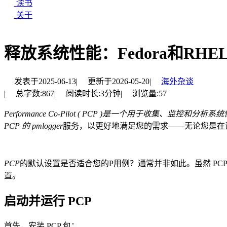
读书
关于
释放系统性能：Fedora和RH
发表于
2025-06-13
|
更新于
2026-05-20
|
海外杂谈
|
总字数:
867
|
阅读时长:
3分钟
|
浏览量:
57
Performance Co-Pilot ( PCP )
是一个用于收集、监控和分析系统性能
PCP 的 pmlogger
服务，以更好地满足您的需求——无论您是在
PCP
的默认设置是否适合您的P用例？通常并非如此。虽然 P
置。
启动并运行 PCP
首先，安装 PCP 包：