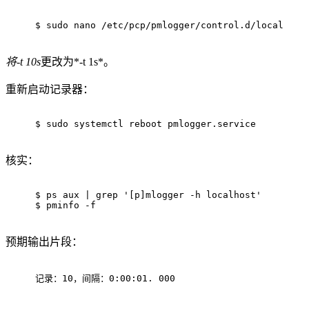
$ 
sudo
 nano /etc/pcp/pmlogger/control.d/local
将-t 10s
更改为*-t 1s*。
重新启动记录器：
$ 
sudo
 systemctl reboot pmlogger.service
核实：
$ 
ps aux | grep 
'[p]mlogger -h localhost'
$ 
pminfo -f
预期输出片段：
记录：10，间隔：0:00:01. 000