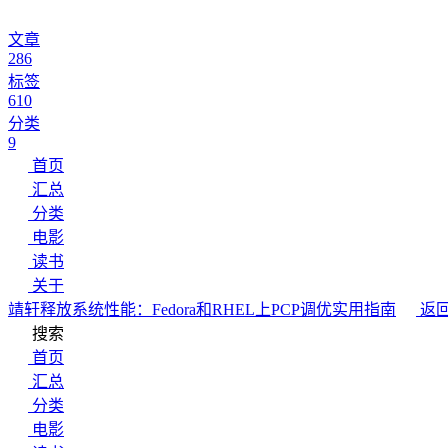
文章
286
标签
610
分类
9
首页
汇总
分类
电影
读书
关于
靖轩
释放系统性能：Fedora和RHEL上PCP调优实用指南
返
搜索
首页
汇总
分类
电影