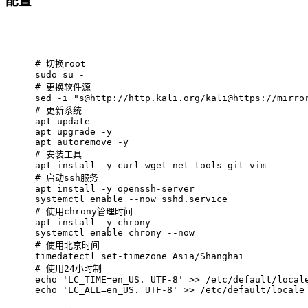
配置
# 
切换root
sudo su -
# 
更换软件源
sed -i "s@http://http.kali.org/kali@https://mirro
# 
更新系统
apt update 
apt upgrade -y
apt autoremove -y
# 
安装工具
apt install -y curl wget net-tools git vim
# 
启动ssh服务
apt install -y openssh-server
systemctl enable --now sshd.service
# 
使用chrony管理时间
apt install -y chrony
systemctl enable chrony --now
# 
使用北京时间
timedatectl set-timezone Asia/Shanghai
# 
使用24小时制
echo 'LC_TIME=en_US. UTF-8' >> /etc/default/local
echo 'LC_ALL=en_US. UTF-8' >> /etc/default/locale