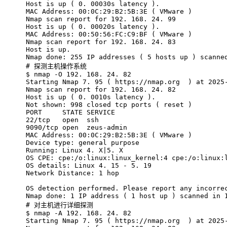
Host is up ( 0. 00030s latency ).
MAC Address: 00:0C:29:B2:5B:3E ( VMware )
Nmap scan report for 192. 168. 24. 99
Host is up ( 0. 00020s latency ).
MAC Address: 00:50:56:FC:C9:BF ( VMware )
Nmap scan report for 192. 168. 24. 83
Host is up.
Nmap done: 255 IP addresses ( 5 hosts up ) scanne
# 
探测主机操作系统
$ 
nmap -O 192. 168. 24. 82
Starting Nmap 7. 95 ( https://nmap.org  ) at 2025
Nmap scan report for 192. 168. 24. 82
Host is up ( 0. 0010s latency ).
Not shown: 998 closed tcp ports ( reset )
PORT     STATE SERVICE
22/tcp   open  ssh
9090/tcp open  zeus-admin
MAC Address: 00:0C:29:B2:5B:3E ( VMware )
Device type: general purpose
Running: Linux 4. X|5. X
OS CPE: cpe:/o:linux:linux_kernel:4 cpe:/o:linux:
OS details: Linux 4. 15 - 5. 19
Network Distance: 1 hop
OS detection performed. Please report any incorre
Nmap done: 1 IP address ( 1 host up ) scanned in 
# 
对主机进行详细探测
$ 
nmap -A 192. 168. 24. 82
Starting Nmap 7. 95 ( https://nmap.org  ) at 2025