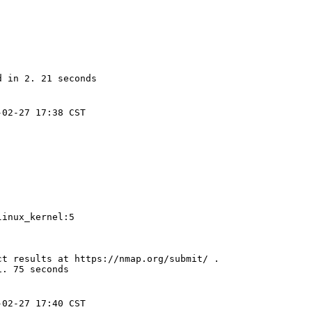
d in 2. 21 seconds
-02-27 17:38 CST
linux_kernel:5
ct results at https://nmap.org/submit/ .
1. 75 seconds
-02-27 17:40 CST