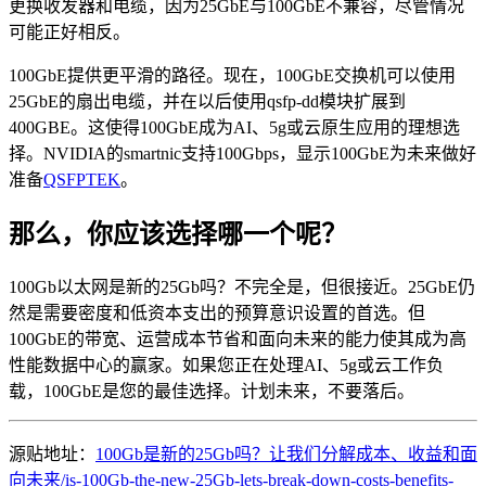
更换收发器和电缆，因为25GbE与100GbE不兼容，尽管情况
可能正好相反。
100GbE提供更平滑的路径。现在，100GbE交换机可以使用
25GbE的扇出电缆，并在以后使用qsfp-dd模块扩展到
400GBE。这使得100GbE成为AI、5g或云原生应用的理想选
择。NVIDIA的smartnic支持100Gbps，显示100GbE为未来做好
准备
QSFPTEK
。
那么，你应该选择哪一个呢？
100Gb以太网是新的25Gb吗？不完全是，但很接近。25GbE仍
然是需要密度和低资本支出的预算意识设置的首选。但
100GbE的带宽、运营成本节省和面向未来的能力使其成为高
性能数据中心的赢家。如果您正在处理AI、5g或云工作负
载，100GbE是您的最佳选择。计划未来，不要落后。
源贴地址：
100Gb是新的25Gb吗？让我们分解成本、收益和面
向未来/is-100Gb-the-new-25Gb-lets-break-down-costs-benefits-