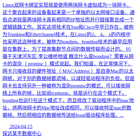
Linux双网卡绑定实现就是使用两块网卡虚拟成为一块网卡，
这个聚合起来的设备看起来是一个单独的以太网接口设备，通
俗点讲就是两块网卡具有相同的IP地址而并行链接聚合成一个
逻辑链路工作。其实这项技术在Sun和Cisco中早已存在，被称
为Trunking和Etherchannel技术，在Linux的2。 4。 x的内核中
也采用这这种技术，被称为bonding。bonding技术的最早应用
是在集群上，为了提高集群节点间的数据传输而设计的。 05
摄于天津河东区·李公楼桥地道 概念什么是bonding？需要从网
卡的混杂（ promisc ）模式说起。我们知道，在正常情况下，
网卡只接收目的硬件地址（ MACAddress ）是自身Mac的以太
网帧，对于别的数据帧都滤掉，以减轻驱动程序的负担。但是
网卡也支持另外一种被称为混杂promisc的模式，可以接收网
络上所有的帧，比如说tcpdump，就是运行在这个模式下。
bonding也运行在这个模式下，而且修改了驱动程序中的mac地
址，将两块网卡的Mac地址改成相同，可以接收特定mac的数
据帧。然后把相应的数据帧传送给bond驱动程序处理。...
2024-04-15
探访某手数据中心