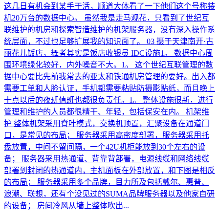
这几日有机会到某手干活，顺道大体看了一下他们这个号称装
机20万台的数据中心。 虽然我是走马观花，只看到了世纪互
联维护的机房和探索智造维护的机架服务器，没有深入操作系
统层面，不过也足够扩展我的知识面了。 03 摄于天津南开·古
丽花儿饭店，舞者其实是饭店收银员 IDC设施1。 数据中心周
围环境绿化较好，内外噪音不大。1。 这个世纪互联管理的数
据中心要比先前我常去的亚太和铁通机房管理的要好。出入都
需要工单和人脸认证，手机都需要粘贴防摄影贴纸，而且晚上
十点以后的夜班值班也都很负责任。1。 整体设施很新，进行
管理和维护的人员都很精干、年轻，包括保安在内。 机架维
护 整体机架采用脊叶模式，交换机顶置，汇聚设备在通道门
口，是常见的布局； 服务器采用高密度部署，服务器采用托
盘放置，中间不留间隔，一个42U机柜能放到30个左右的设
备； 服务器采用热通道、背靠背部署，电源线缆和网络线缆
部署到封闭的热通道内，主机面板在外部放置，和下图是相反
的布局； 服务器采用多个品牌，目力所及包括戴尔、惠普、
浪潮、联想，还有个没见过的SUMA品牌服务器以及他家自研
的设备； 房间冷风从墙上整体吹出...