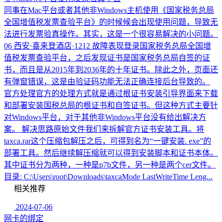
同事在Mac平台或者其他非Windows主机使用《国家税务总局
全国增值税发票查验平台》的时候候会出现使用问题，导致无
法进行发票验真操作。其实，这是一个很容易解决的小问题。
06 西安·喜来登酒店·1212 故障表现登录国家税务总局全国增
值税发票查验平台，之后发现证书是国家税务总局自签的证
书，而且是从2015年到2036年的十年证书。除此之外，页面还
有弹窗错误，这是由验证码功能无法正确连接后台导致的。
官方处理官方的处理方式就是通过根证书安装引导界面来下载
和部署安装国税总局的根证书和自签证书。但这种方式主要针
对Windows平台，对于其他非Windows平台没有给出解决方
案。 解决思路原始文件我们来拆解官方证书安装工具。将
taxca.rar这个压缩包解压之后，可得到名为“一键安装. exe”的
部署工具。然后继续解压缩就可以得到安装脚本和证书本体。
其中证书分为两种，一种是p7b文件，另一种是两个cer文件。
目录: C:\Users\root\Downloads\taxcaMode LastWriteTime Leng...
相关推荐
2024-07-06
网卡的绑定