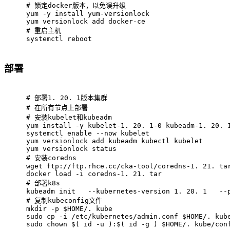
# 
锁定docker版本，以免误升级
yum -y install yum-versionlock
yum versionlock add docker-ce
# 
重启主机
systemctl reboot
部署
# 
部署1. 20. 1版本集群
# 
在所有节点上部署
# 
安装kubelet和kubeadm
yum install -y kubelet-1. 20. 1-0 kubeadm-1. 20. 
systemctl enable --now kubelet
yum versionlock add kubeadm kubectl kubelet
yum versionlock status
# 
安装coredns
wget ftp://ftp.rhce.cc/cka-tool/coredns-1. 21. ta
docker load -i coredns-1. 21. tar
# 
部署k8s
kubeadm init   --kubernetes-version 1. 20. 1   --
# 
复制kubeconfig文件
mkdir -p $HOME/. kube
sudo cp -i /etc/kubernetes/admin.conf $HOME/. kub
sudo chown $( id -u ):$( id -g ) $HOME/. kube/con