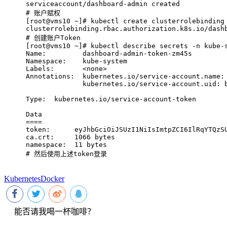
serviceaccount/dashboard-admin created
# 
账户赋权
[root@vms10 ~]# kubectl create clusterrolebinding
clusterrolebinding.rbac.authorization.k8s.io/dash
# 
创建账户Token
[root@vms10 ~]# kubectl describe secrets -n kube-
Name:         dashboard-admin-token-zm45s
Namespace:    kube-system
Labels:       <none>
Annotations:  kubernetes.io/service-account.name:
              kubernetes.io/service-account.uid: 
Type:  kubernetes.io/service-account-token
Data
====
token:      eyJhbGciOiJSUzI1NiIsImtpZCI6IlRqYTQzS
ca.crt:     1066 bytes
namespace:  11 bytes
# 
然后使用上述token登录
Kubernetes
Docker
能否请我喝一杯咖啡？