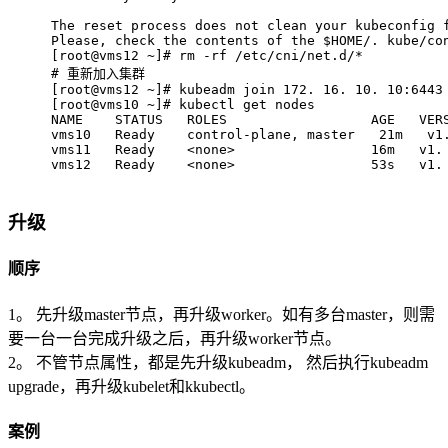
The reset process does not clean your kubeconfig 
Please, check the contents of the $HOME/. kube/co
[root@vms12 ~]# rm -rf /etc/cni/net.d/*
# 
重新加入集群
[root@vms12 ~]# kubeadm join 172. 16. 10. 10:6443
[root@vms10 ~]# kubectl get nodes
NAME    STATUS   ROLES                  AGE   VER
vms10   Ready    control-plane, master   21m   v1
vms11   Ready    <none>                 16m   v1.
vms12   Ready    <none>                 53s   v1.
升级
顺序
1。 先升级master节点，再升级worker。如有多台master，则需
要一台一台完成升级之后，再升级worker节点。
2。 不管节点属性，都是先升级kubeadm， 然后执行kubeadm
upgrade，再升级kubelet和kkubectl。
案例