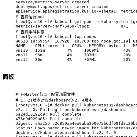
service/metrics-server created
deployment.apps/metrics-server created
apiservice.apiregistration.k8s.io/v1beta1. metric
# 
查看运行pod
[root@vms10 ~]# kubectl get pod -n kube-system |g
metrics-server-c44f75469-ltpgz             0/1   
# 
查看集群状态
[root@vms10 ~]# kubectl top nodes
W0520 18:59:54. 167920  103768 top_node.go:119] U
NAME    CPU( cores )   CPU%   MEMORY( bytes )   M
vms10   153m         7%     1669Mi          43%  
vms11   96m          4%     787Mi           20%  
vms12   86m          4%     767Mi           20% 
面板
# 
在Master节点上配置部署文件
# 
1. 21版本对应dashboard的2. 4版本
[root@vms10 ~]# docker pull kubernetesui/dashboar
v2. 4. 0: Pulling from kubernetesui/dashboard
5a24d13191c9: Pull complete 
476e0d029a85: Pull complete 
Digest: sha256:526850ae4ea9aba360e72b6df69fd3126b
Status: Downloaded newer image for kubernetesui/d
docker.io/kubernetesui/dashboard:v2. 4. 0