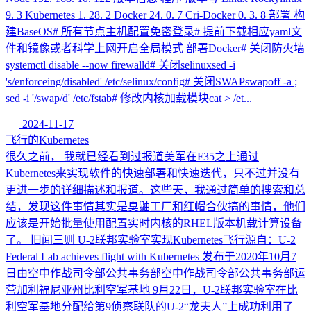
9. 3 Kubernetes 1. 28. 2 Docker 24. 0. 7 Cri-Docker 0. 3. 8 部署 构
建BaseOS# 所有节点主机配置免密登录# 提前下载相应yaml文
件和镜像或者科学上网开启全局模式 部署Docker# 关闭防火墙
systemctl disable --now firewalld# 关闭selinuxsed -i
's/enforceing/disabled' /etc/selinux/config# 关闭SWAPswapoff -a ;
sed -i '/swap/d' /etc/fstab# 修改内核加载模块cat > /et...
2024-11-17
飞行的Kubernetes
很久之前， 我就已经看到过报道美军在F35之上通过
Kubernetes来实现软件的快速部署和快速迭代，只不过并没有
更进一步的详细描述和报道。这些天，我通过简单的搜索和总
结，发现这件事情其实是臭鼬工厂和红帽合伙搞的事情，他们
应该是开始批量使用配置实时内核的RHEL版本机载计算设备
了。 旧闻三则 U-2联邦实验室实现Kubernetes飞行源自：U-2
Federal Lab achieves flight with Kubernetes 发布于2020年10月7
日由空中作战司令部公共事务部空中作战司令部公共事务部运
营加利福尼亚州比利空军基地 9月22日，U-2联邦实验室在比
利空军基地分配给第9侦察联队的U-2“龙夫人”上成功利用了