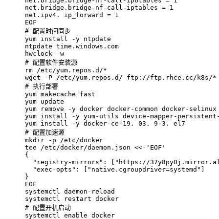
net.bridge.bridge-nf-call-ip6tables = 1
net.bridge.bridge-nf-call-iptables = 1
net.ipv4. ip_forward = 1
EOF
# 
配置时间同步
yum install -y ntpdate
ntpdate time.windows.com
hwclock -w
# 
配置软件安装源
rm /etc/yum.repos.d/*
wget -P /etc/yum.repos.d/ ftp://ftp.rhce.cc/k8s/*
# 
执行部署
yum makecache fast
yum update
yum remove -y docker docker-common docker-selinux
yum install -y yum-utils device-mapper-persistent
yum install -y docker-ce-19. 03. 9-3. el7
# 
配置加速源
mkdir -p /etc/docker
tee /etc/docker/daemon.json <<-'EOF'
{
  "registry-mirrors": ["https://37y8py0j.mirror.a
  "exec-opts": ["native.cgroupdriver=systemd"]  
}
EOF
systemctl daemon-reload
systemctl restart docker
# 
配置开机启动
systemctl enable docker