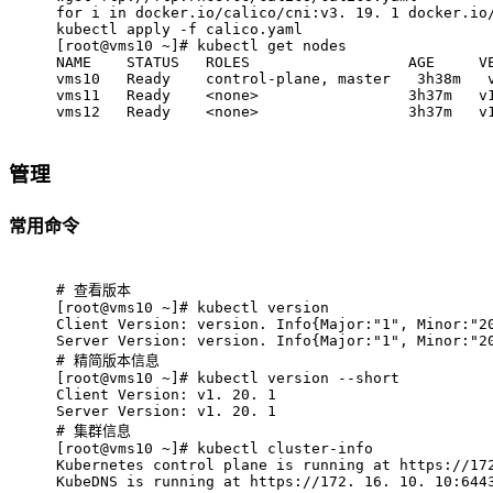
for i in docker.io/calico/cni:v3. 19. 1 docker.io
kubectl apply -f calico.yaml
[root@vms10 ~]# kubectl get nodes
NAME    STATUS   ROLES                  AGE     V
vms10   Ready    control-plane, master   3h38m   
vms11   Ready    <none>                 3h37m   v
vms12   Ready    <none>                 3h37m   v
管理
常用命令
# 
查看版本
[root@vms10 ~]# kubectl version
Client Version: version. Info{Major:"1", Minor:"2
Server Version: version. Info{Major:"1", Minor:"2
# 
精简版本信息
[root@vms10 ~]# kubectl version --short
Client Version: v1. 20. 1
Server Version: v1. 20. 1
# 
集群信息
[root@vms10 ~]# kubectl cluster-info 
Kubernetes control plane is running at https://17
KubeDNS is running at https://172. 16. 10. 10:644