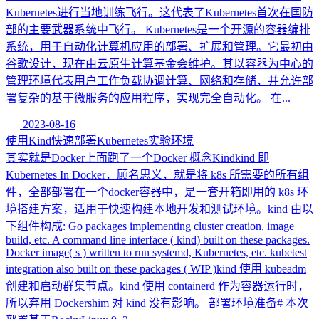
Kubernetes进行当地训练飞行。这代表了Kubernetes首次在国防
部的主要武器系统中飞行。 Kubernetes是一个开源的容器编排
系统，用于自动化计算机应用的部署、扩展和管理。它最初由
谷歌设计，现在由云原生计算基金会维护。其以容器为中心的
管理环境代表用户工作负载协调计算、网络和存储，并允许部
署复杂的基于微服务的应用程序，实现完全自动化。 在...
2023-08-16
使用Kind快速部署Kubernetes实验环境
其实就是Docker上面跑了一个Docker 概念Kindkind 即
Kubernetes In Docker，顾名思义，就是将 k8s 所需要的所有组
件，全部部署在一个docker容器中，是一套开箱即用的 k8s 环
境搭建方案，适用于快速构建本地开发和测试环境。kind 由以
下组件构成: Go packages implementing cluster creation, image
build, etc. A command line interface ( kind) built on these packages.
Docker image( s ) written to run systemd, Kubernetes, etc. kubetest
integration also built on these packages ( WIP )kind 使用 kubeadm
创建和启动群集节点。kind 使用 containerd 作为容器运行时，
所以弃用 Dockershim 对 kind 没有影响。 部署环境准备# 本次