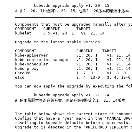
	kubeadm upgrade apply v1. 20. 15
# 
由1. 20. 1升级到1. 20. 15，也即1. 20版本的最高小版本
_________________________________________________
Components that must be upgraded manually after y
COMPONENT   CURRENT       TARGET
kubelet     3 x v1. 20. 1   v1. 21. 14
Upgrade to the latest stable version:
COMPONENT                 CURRENT    TARGET
kube-apiserver            v1. 20. 1    v1. 21. 14
kube-controller-manager   v1. 20. 1    v1. 21. 14
kube-scheduler            v1. 20. 1    v1. 21. 14
kube-proxy                v1. 20. 1    v1. 21. 14
CoreDNS                   1. 7. 0      v1. 8. 0
etcd                      3. 4. 13-0   3. 4. 13-0
You can now apply the upgrade by executing the fo
	kubeadm upgrade apply v1. 21. 14
# 
使用带版本号的升级方案，则是升级到指定的1. 21. 14版本
_________________________________________________
The table below shows the current state of compon
Configs that have a "yes" mark in the "MANUAL UPG
resetting to kubeadm defaults before a successful
upgrade to is denoted in the "PREFERRED VERSION" 