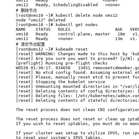
vms11   Ready                      <none>        
vms12   Ready, SchedulingDisabled   <none>       
# 
删除节点
[root@vms10 ~]# kubectl delete node vms12
node "vms12" deleted
[root@vms10 ~]# kubectl get nodes
NAME    STATUS   ROLES                  AGE   VER
vms10   Ready    control-plane, master   18m   v1
vms11   Ready    <none>                 13m   v1.
# 
清空节点配置
[root@vms12 ~]# kubeadm reset
[reset] WARNING: Changes made to this host by 'ku
[reset] Are you sure you want to proceed? [y/N]: 
[preflight] Running pre-flight checks
W0520 01:30:17. 934650   13451 removeetcdmember.g
[reset] No etcd config found. Assuming external e
[reset] Please, manually reset etcd to prevent fu
[reset] Stopping the kubelet service
[reset] Unmounting mounted directories in "/var/l
[reset] Deleting contents of config directories: 
[reset] Deleting files: [/etc/kubernetes/admin.co
[reset] Deleting contents of stateful directories
The reset process does not clean CNI configuratio
The reset process does not reset or clean up ipta
If you wish to reset iptables, you must do so man
If your cluster was setup to utilize IPVS, run ip
to reset your system's IPVS tables.