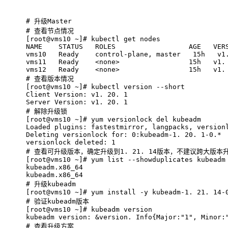
# 
升级Master
# 
查看节点情况
[root@vms10 ~]# kubectl get nodes
NAME    STATUS   ROLES                  AGE   VER
vms10   Ready    control-plane, master   15h   v1
vms11   Ready    <none>                 15h   v1.
vms12   Ready    <none>                 15h   v1.
# 
查看版本情况
[root@vms10 ~]# kubectl version --short
Client Version: v1. 20. 1
Server Version: v1. 20. 1
# 
解除升级锁
[root@vms10 ~]# yum versionlock del kubeadm
Loaded plugins: fastestmirror, langpacks, version
Deleting versionlock for: 0:kubeadm-1. 20. 1-0.*
versionlock deleted: 1
# 
查看可升级版本，确定升级到1. 21. 14版本，不建议跨大版本
[root@vms10 ~]# yum list --showduplicates kubeadm
kubeadm.x86_64                                   
kubeadm.x86_64                                   
# 
升级kubeadm
[root@vms10 ~]# yum install -y kubeadm-1. 21. 14-
# 
验证kubeadm版本
[root@vms10 ~]# kubeadm version
kubeadm version: &version. Info{Major:"1", Minor:
# 
查看升级方案