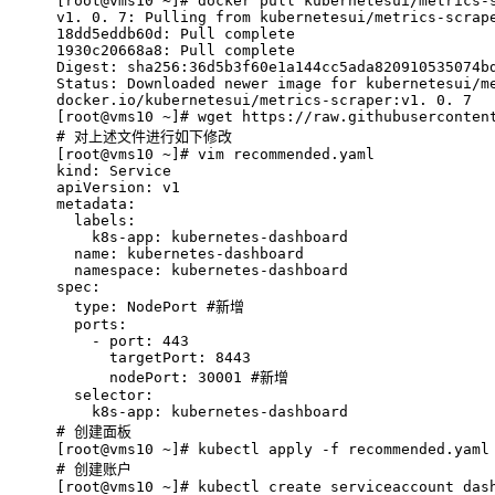
[root@vms10 ~]# docker pull kubernetesui/metrics-
v1. 0. 7: Pulling from kubernetesui/metrics-scrap
18dd5eddb60d: Pull complete 
1930c20668a8: Pull complete 
Digest: sha256:36d5b3f60e1a144cc5ada820910535074b
Status: Downloaded newer image for kubernetesui/m
docker.io/kubernetesui/metrics-scraper:v1. 0. 7
[root@vms10 ~]# wget https://raw.githubuserconten
# 
对上述文件进行如下修改
[root@vms10 ~]# vim recommended.yaml 
kind: Service
apiVersion: v1
metadata:
  labels:
    k8s-app: kubernetes-dashboard
  name: kubernetes-dashboard
  namespace: kubernetes-dashboard
spec:
  type: NodePort #新增
  ports:
    - port: 443
      targetPort: 8443
      nodePort: 30001 #新增
  selector:
    k8s-app: kubernetes-dashboard
# 
创建面板
[root@vms10 ~]# kubectl apply -f recommended.yaml
# 
创建账户
[root@vms10 ~]# kubectl create serviceaccount das