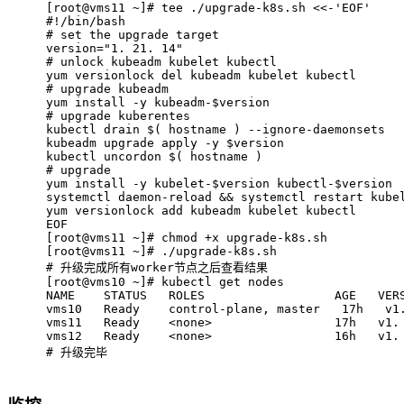
[root@vms11 ~]# tee ./upgrade-k8s.sh <<-'EOF'
#
!/bin/bash
# 
set
 the upgrade target
version="1. 21. 14"
# 
unlock kubeadm kubelet kubectl
yum versionlock del kubeadm kubelet kubectl
# 
upgrade kubeadm
yum install -y kubeadm-$version
# 
upgrade kuberentes
kubectl drain $( hostname ) --ignore-daemonsets
kubeadm upgrade apply -y $version
kubectl uncordon $( hostname )
# 
upgrade
yum install -y kubelet-$version kubectl-$version
systemctl daemon-reload && systemctl restart kube
yum versionlock add kubeadm kubelet kubectl
EOF
[root@vms11 ~]# chmod +x upgrade-k8s.sh
[root@vms11 ~]# ./upgrade-k8s.sh
# 
升级完成所有worker节点之后查看结果
[root@vms10 ~]# kubectl get nodes
NAME    STATUS   ROLES                  AGE   VER
vms10   Ready    control-plane, master   17h   v1
vms11   Ready    <none>                 17h   v1.
vms12   Ready    <none>                 16h   v1.
# 
升级完毕