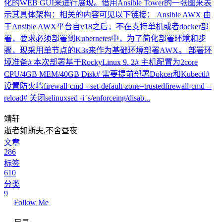
化的WEB GUI来进行展现。借用Ansible Tower的一张图来表
示其具体架构：相关的内容可见以下链接： Ansible AWX 由
于Ansible AWX平台自v18之后，不在支持单机或者docker部
署，要求必须部署到Kubernetes中，为了简化部署环境和步
骤，现采用单节点的K3s来作为基础环境部署AWX。 部署环
境准备# 本次部署基于RockyLinux 9. 2# 主机配置为2core
CPU/4GB MEM/40GB Disk# 需要提前部署Dokcer和Kubectl#
设置防火墙firewall-cmd --set-default-zone=trustedfirewall-cmd --
reload# 关闭selinuxsed -i 's/enforceing/disab...
靖轩
逝者如斯夫,不舍昼夜
文章
286
标签
610
分类
9
Follow Me