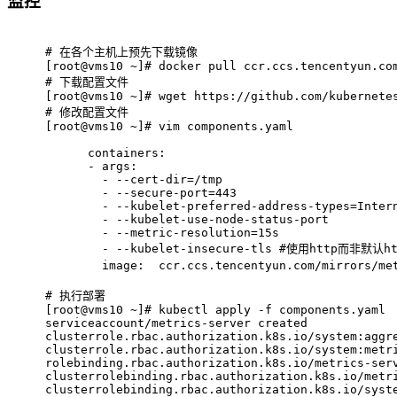
监控
# 
在各个主机上预先下载镜像
[root@vms10 ~]# docker pull ccr.ccs.tencentyun.co
# 
下载配置文件
[root@vms10 ~]# wget https://github.com/kubernete
# 
修改配置文件
[root@vms10 ~]# vim components.yaml
      containers:
      - args:
        - --cert-dir=/tmp
        - --secure-port=443
        - --kubelet-preferred-address-types=Inter
        - --kubelet-use-node-status-port
        - --metric-resolution=15s
        - --kubelet-insecure-tls #使用http而非默认ht
        image:  ccr.ccs.tencentyun.com/mirrors/
# 
执行部署
[root@vms10 ~]# kubectl apply -f components.yaml
serviceaccount/metrics-server created
clusterrole.rbac.authorization.k8s.io/system:aggr
clusterrole.rbac.authorization.k8s.io/system:metr
rolebinding.rbac.authorization.k8s.io/metrics-ser
clusterrolebinding.rbac.authorization.k8s.io/metr
clusterrolebinding.rbac.authorization.k8s.io/syst