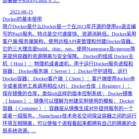
部署基于RockyLinux 9. 2...
2022-08-15
Docker的基本使用
简介Docker是什么Docker是一个在2013年开源的使用go语言编
写的PaaS服务。特点是交付速度快、资源消耗低。Docker采用
客户端/服务端架构，使用远程API来管理和创建Docker容器。
它的三大理念是build、ship、run，使用Namespace及cggroup等
来提供容器的资源隔离与安全保障。 Docker的组成 Docker主
机（ Host ）：物理机或者虚机，用于运行Docker服务进程和
容器； Docker服务端（ Server ）：Docker守护进程，运行
Docker容器； Docker客户端（ Client ）：客户端使用docker命
令或者其他工具调用相应API； Docker仓库（ Registroy ）：
保存镜像的仓库，类似git这样的版本控制系统； Docker镜像
（ Images ）：镜像可以理解为创建实例使用的模板； Docker
容器（ Container ）：容器是从镜像生成对外提供服务的一个
或者一组服务。 NameSpace技术命名空间保证容器之间的运行
环境互相隔离，可以使每个进程看起来都拥有自己的隔离的全
局系统资源。...