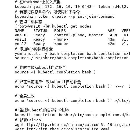
# 
在WorkNode上加入集群
kubeadm join 172. 16. 10. 10:6443 --token rd4el2.
# 
若忘记保存此命令，可使用如下命令
kubeadmin token create --print-join-command
# 
查询主机状态
[root@vms10 ~]# kubectl get nodes
NAME    STATUS   ROLES                  AGE   VER
vms10   Ready    control-plane, master   43m   v1
vms11   Ready    <none>                 43m   v1.
vms12   Ready    <none>                 42m   v1.
# 
添加k8s的执行补全
yum install -y bash-completion bash-completion-ex
source /usr/share/bash-completion/bash_completion
# 
临时生效kubectl自动补全
source <( kubectl completion bash )
# 
只在当前用户生效kubectl自动补全
echo 'source <( kubectl completion bash )' >>~/. 
# 
全局生效
echo 'source <( kubectl completion bash )' >/etc/
# 
生成kubectl的自动补全脚本
kubectl completion bash >/etc/bash_completion.d/k
# 
部署Calico
wget ftp://ftp.rhce.cc/calico/calico-3. 19-img.ta
wget ftp://ftp.rhce.cc/calico/calico.yaml