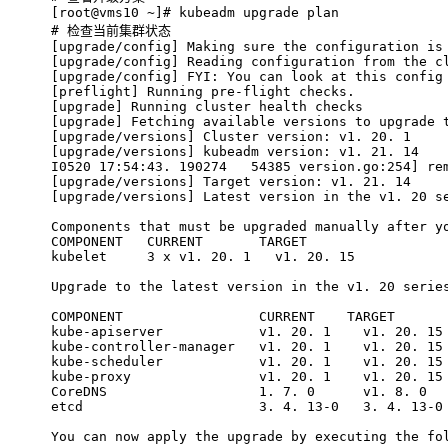
[root@vms10 ~]# kubeadm upgrade plan
# 
检查当前集群状态
[upgrade/config] Making sure the configuration is
[upgrade/config] Reading configuration from the c
[upgrade/config] FYI: You can look at this config
[preflight] Running pre-flight checks.
[upgrade] Running cluster health checks
[upgrade] Fetching available versions to upgrade 
[upgrade/versions] Cluster version: v1. 20. 1
[upgrade/versions] kubeadm version: v1. 21. 14
I0520 17:54:43. 190274   54385 version.go:254] re
[upgrade/versions] Target version: v1. 21. 14
[upgrade/versions] Latest version in the v1. 20 s
Components that must be upgraded manually after y
COMPONENT   CURRENT       TARGET
kubelet     3 x v1. 20. 1   v1. 20. 15
Upgrade to the latest version in the v1. 20 serie
COMPONENT                 CURRENT    TARGET
kube-apiserver            v1. 20. 1    v1. 20. 15
kube-controller-manager   v1. 20. 1    v1. 20. 15
kube-scheduler            v1. 20. 1    v1. 20. 15
kube-proxy                v1. 20. 1    v1. 20. 15
CoreDNS                   1. 7. 0      v1. 8. 0
etcd                      3. 4. 13-0   3. 4. 13-0
You can now apply the upgrade by executing the fo