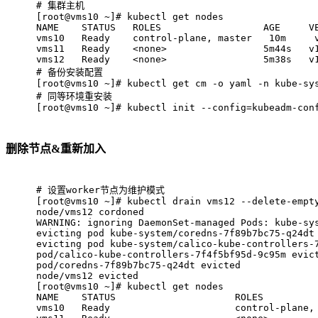
# 
集群主机
[root@vms10 ~]# kubectl get nodes
NAME    STATUS   ROLES                  AGE     V
vms10   Ready    control-plane, master   10m     
vms11   Ready    <none>                 5m44s   v
vms12   Ready    <none>                 5m38s   v
# 
备份安装配置
[root@vms10 ~]# kubectl get cm -o yaml -n kube-sy
# 
同等环境重安装
[root@vms10 ~]# kubectl init --config=kubeadm-con
删除节点&重新加入
# 
设置worker节点为维护模式
[root@vms10 ~]# kubectl drain vms12 --delete-empt
node/vms12 cordoned
WARNING: ignoring DaemonSet-managed Pods: kube-sy
evicting pod kube-system/coredns-7f89b7bc75-q24dt
evicting pod kube-system/calico-kube-controllers-
pod/calico-kube-controllers-7f4f5bf95d-9c95m evic
pod/coredns-7f89b7bc75-q24dt evicted
node/vms12 evicted
[root@vms10 ~]# kubectl get nodes
NAME    STATUS                     ROLES         
vms10   Ready                      control-plane,