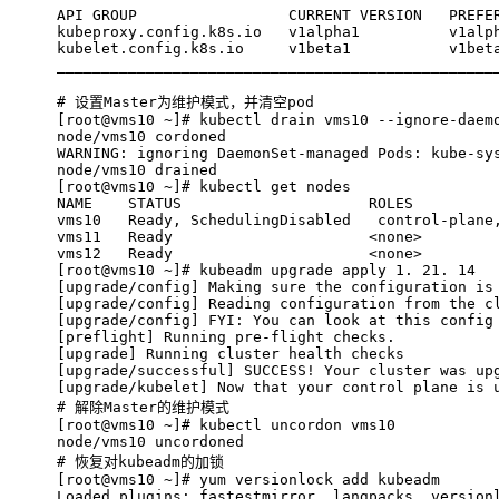
API GROUP                 CURRENT VERSION   PREFE
kubeproxy.config.k8s.io   v1alpha1          v1alp
kubelet.config.k8s.io     v1beta1           v1bet
_________________________________________________
# 
设置Master为维护模式，并清空pod
[root@vms10 ~]# kubectl drain vms10 --ignore-daem
node/vms10 cordoned
WARNING: ignoring DaemonSet-managed Pods: kube-sy
node/vms10 drained
[root@vms10 ~]# kubectl get nodes
NAME    STATUS                     ROLES         
vms10   Ready, SchedulingDisabled   control-plane
vms11   Ready                      <none>        
vms12   Ready                      <none>        
[root@vms10 ~]# kubeadm upgrade apply 1. 21. 14
[upgrade/config] Making sure the configuration is
[upgrade/config] Reading configuration from the c
[upgrade/config] FYI: You can look at this config
[preflight] Running pre-flight checks.
[upgrade] Running cluster health checks
[upgrade/successful] SUCCESS! Your cluster was up
[upgrade/kubelet] Now that your control plane is 
# 
解除Master的维护模式
[root@vms10 ~]# kubectl uncordon vms10
node/vms10 uncordoned
# 
恢复对kubeadm的加锁
[root@vms10 ~]# yum versionlock add kubeadm
Loaded plugins: fastestmirror, langpacks, version