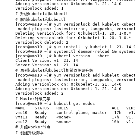
Adding versionlock on: 0:kubeadm-1. 21. 14-0
versionlock added: 1
# 
升级kubelet和kukbectl
# 
解锁kubelet和kubectl
[root@vms10 ~]# yum versionlock del kubelet kubec
Loaded plugins: fastestmirror, langpacks, version
Deleting versionlock for: 0:kubectl-1. 20. 1-0.*
Deleting versionlock for: 0:kubelet-1. 20. 1-0.*
versionlock deleted: 2
[root@vms10 ~]# yum install -y kubelet-1. 21. 14-
[root@vms10 ~]# systemctl daemon-reload && system
[root@vms10 ~]# kubectl version --short
Client Version: v1. 21. 14
Server Version: v1. 21. 14
# 
再对kubelet和kubectl加锁以免误升级
[root@vms10 ~]# yum versionlock add kubelet kubec
Loaded plugins: fastestmirror, langpacks, version
Adding versionlock on: 0:kubelet-1. 21. 14-0
Adding versionlock on: 0:kubectl-1. 21. 14-0
versionlock added: 2
# 
Master升级完毕
[root@vms10 ~]# kubectl get nodes
NAME    STATUS   ROLES                  AGE   VER
vms10   Ready    control-plane, master   17h   v1
vms11   Ready    <none>                 17h   v1.
vms12   Ready    <none>                 16h   v1.
# 
升级Worker节点
# 
创建升级脚本