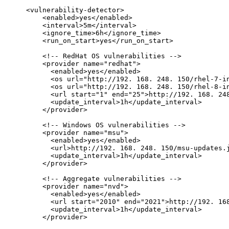
<vulnerability-detector>
    <enabled>yes</enabled>
    <interval>5m</interval>
    <ignore_time>6h</ignore_time>
    <run_on_start>yes</run_on_start>
    <!-- RedHat OS vulnerabilities -->
    <provider name="redhat">
      <enabled>yes</enabled>
      <os url="http://192. 168. 248. 150/rhel-7-i
      <os url="http://192. 168. 248. 150/rhel-8-i
      <url start="1" end="25">http://192. 168. 24
      <update_interval>1h</update_interval>
    </provider>
    <!-- Windows OS vulnerabilities -->
    <provider name="msu">
      <enabled>yes</enabled>
      <url>http://192. 168. 248. 150/msu-updates.
      <update_interval>1h</update_interval>
    </provider>
    <!-- Aggregate vulnerabilities -->
    <provider name="nvd">
      <enabled>yes</enabled>
      <url start="2010" end="2021">http://192. 16
      <update_interval>1h</update_interval>
    </provider>