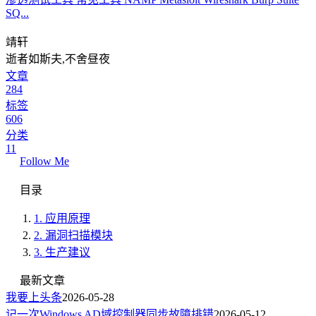
SQ...
靖轩
逝者如斯夫,不舍昼夜
文章
284
标签
606
分类
11
Follow Me
目录
1.
应用原理
2.
漏洞扫描模块
3.
生产建议
最新文章
我要上头条
2026-05-28
记一次Windows AD域控制器同步故障排错
2026-05-12