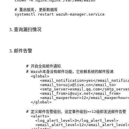
chown
 -R nginx:nginx /var/www/wazuh
# 重启服务, 更新数据库
systemctl restart wazuh-manager.service
查询漏扫情况
邮件告警
# 
开启全局邮件通知
# 
Wazuh本身没有邮件功能，它依赖系统的邮件投递
  <global>
      <email_notification>yes</email_notific
      <email_to>sujx@live.cn</email_to>
      <smtp_server>exmail.qq.com</smtp_serve
      <email_from>i@sujx.net</email_from>
      <email_maxperhour>12</email_maxperhour
  </global>
# 
定义邮件告警级别，设定事件级别>=12级即发送邮件告警
  <alerts>
    <log_alert_level>3</log_alert_level>
    <email_alert_level>12</email_alert_level