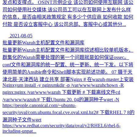
发点和支撑点。 OSINT示例企业 该公司如何使用互联网 该公
司如何使用社交媒体 该公司员工可以在互联网上发布什么样
的信息，是否由相关政策规定 有多少个供应商 如何收款 如何
付款 是否设立客服中心 该公司总部、客服中心或其他分...
2021-08-05
批量更新Wazuh主机配置文件和漏洞库
批量更新Wazuh主机配置文件和漏洞库综述相比较单机版本，
群集化的Wazuh需要处理的第一个问题就是如何保证ossec。
conf文件和漏洞库的统一配置、统一更新、统一下发。以下将
使用简单的Ansible命令和Shell脚本实现前述功能。 07 摄于天
津北辰·天津西站 建立共享 部署Nginx # 在wazuh-master上安装
Nginxyum install -y nginxmkdir -p /var/www/wazuhchown -R
nginx:nginx /var/www/wazuh 下载更新 # 下载离线文件cd
/var/www/wazuh/# 下载Ubuntu 20. 04的漏洞种子wget -N
https://people.canonical.com/~ubuntu-
security/oval/com.ubuntu.focal.cve.oval.xml.bz2# 下载RHEL 7 8的
漏洞种子文件wget
https://www.redhat.com/security/data/oval/v2/RHEL6/rhel-6-
including-unpat...