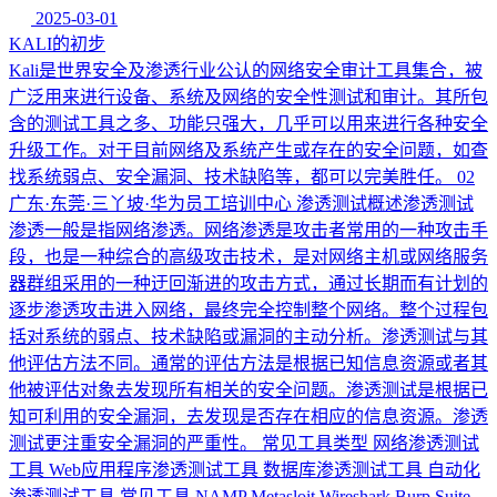
2025-03-01
KALI的初步
Kali是世界安全及渗透行业公认的网络安全审计工具集合，被
广泛用来进行设备、系统及网络的安全性测试和审计。其所包
含的测试工具之多、功能只强大，几乎可以用来进行各种安全
升级工作。对于目前网络及系统产生或存在的安全问题，如查
找系统弱点、安全漏洞、技术缺陷等，都可以完美胜任。 02
广东·东莞·三丫坡·华为员工培训中心 渗透测试概述渗透测试
渗透一般是指网络渗透。网络渗透是攻击者常用的一种攻击手
段，也是一种综合的高级攻击技术，是对网络主机或网络服务
器群组采用的一种迂回渐进的攻击方式，通过长期而有计划的
逐步渗透攻击进入网络，最终完全控制整个网络。整个过程包
括对系统的弱点、技术缺陷或漏洞的主动分析。渗透测试与其
他评估方法不同。通常的评估方法是根据已知信息资源或者其
他被评估对象去发现所有相关的安全问题。渗透测试是根据已
知可利用的安全漏洞，去发现是否存在相应的信息资源。渗透
测试更注重安全漏洞的严重性。 常见工具类型 网络渗透测试
工具 Web应用程序渗透测试工具 数据库渗透测试工具 自动化
渗透测试工具 常见工具 NAMP Metasloit Wireshark Burp Suite