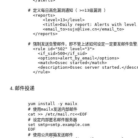
  </alerts>
# 
定义每日高危漏洞通知（ >=13级漏洞 ）
  <reports>
      <level>13</level>
      <title>Daily report: Alerts with level
      <email_to>sujx@live.cn</email_to>
  </reports>
# 
强制发送告警邮件，即不管上述如何设定一定要发邮件告警，是
  <rule id="502" level="3">
    <if_sid>500</if_sid>
    <options>alert_by_email</options>
    <match>Ossec started</match>
    <description>Ossec server started.</desc
  </rule>
邮件投递
yum install -y mailx
# 
使用mailx发送内部邮件
cat >> /etc/mail.rc<<EOF
# 
设定内部匿名邮件服务器
set smtp=smtp.example.com
EOF
# 
使用公共邮箱发送邮件