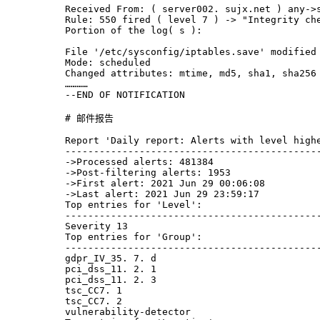
Received From: ( server002. sujx.net ) any->
Rule: 550 fired ( level 7 ) -> "Integrity ch
Portion of the log( s ):
File '/etc/sysconfig/iptables.save' modified
Mode: scheduled
Changed attributes: mtime, md5, sha1, sha256
…………
--END OF NOTIFICATION
# 
邮件报告
Report 'Daily report: Alerts with level high
--------------------------------------------
->
Processed alerts: 481384
->
Post-filtering alerts: 1953
->
First alert: 2021 Jun 29 00:06:08
->
Last alert: 2021 Jun 29 23:59:17
Top entries for 'Level':
--------------------------------------------
Severity 13                                 
Top entries for 'Group':
--------------------------------------------
gdpr_IV_35. 7. d                            
pci_dss_11. 2. 1                            
pci_dss_11. 2. 3                            
tsc_CC7. 1                                  
tsc_CC7. 2                                  
vulnerability-detector                      