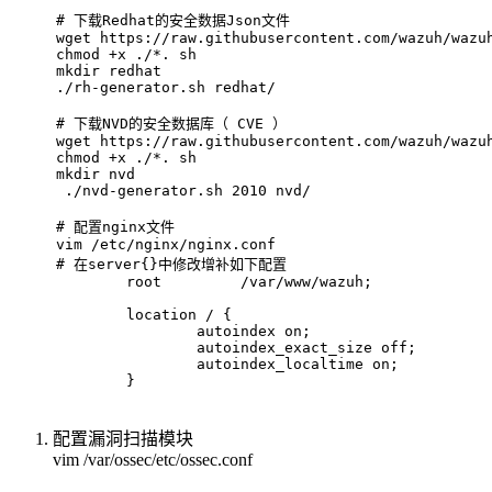
# 
下载Redhat的安全数据Json文件
wget https://raw.githubusercontent.com/wazuh/wazu
chmod +x ./*. sh
mkdir redhat
./rh-generator.sh redhat/
# 
下载NVD的安全数据库（ CVE ）
wget https://raw.githubusercontent.com/wazuh/wazu
chmod +x ./*. sh
mkdir nvd
 ./nvd-generator.sh 2010 nvd/
# 
配置nginx文件
vim /etc/nginx/nginx.conf
# 
在server{}中修改增补如下配置
        root         /var/www/wazuh;
        location / {
                autoindex on;
                autoindex_exact_size off;
                autoindex_localtime on;
        }
配置漏洞扫描模块
vim /var/ossec/etc/ossec.conf