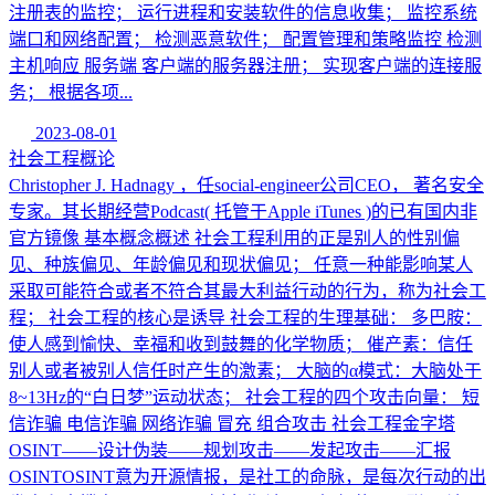
注册表的监控； 运行进程和安装软件的信息收集； 监控系统
端口和网络配置； 检测恶意软件； 配置管理和策略监控 检测
主机响应 服务端 客户端的服务器注册； 实现客户端的连接服
务； 根据各项...
2023-08-01
社会工程概论
Christopher J. Hadnagy ，任social-engineer公司CEO， 著名安全
专家。其长期经营Podcast( 托管于Apple iTunes )的已有国内非
官方镜像 基本概念概述 社会工程利用的正是别人的性别偏
见、种族偏见、年龄偏见和现状偏见； 任意一种能影响某人
采取可能符合或者不符合其最大利益行动的行为，称为社会工
程； 社会工程的核心是诱导 社会工程的生理基础： 多巴胺：
使人感到愉快、幸福和收到鼓舞的化学物质； 催产素：信任
别人或者被别人信任时产生的激素； 大脑的α模式：大脑处于
8~13Hz的“白日梦”运动状态； 社会工程的四个攻击向量： 短
信诈骗 电信诈骗 网络诈骗 冒充 组合攻击 社会工程金字塔
OSINT——设计伪装——规划攻击——发起攻击——汇报
OSINTOSINT意为开源情报，是社工的命脉，是每次行动的出