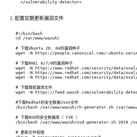
  </vulnerability-detector>
配置定期更新漏洞文件
#!/bin/bash
cd
 /var/www/wazuh/
# 下载Ubuntu 20. 04的漏洞种子
wget -N https://people.canonical.com/~ubuntu-secu
# 下载RHEL 6/7/8的漏洞种子
wget -N https://www.redhat.com/security/data/oval
wget -N https://www.redhat.com/security/data/oval
wget -N https://www.redhat.com/security/data/oval
# 下载微软漏洞文件
wget -N https://feed.wazuh.com/vulnerability-dete
#下载Redhat的安全数据Json文件
/bin/bash /var/www/wazuh/rh-generator.sh /var/www
# 下载NVD的安全数据库（ CVE ）
/bin/bash /var/www/wazuh/nvd-generator.sh 2010 /v
# 更新文件权限