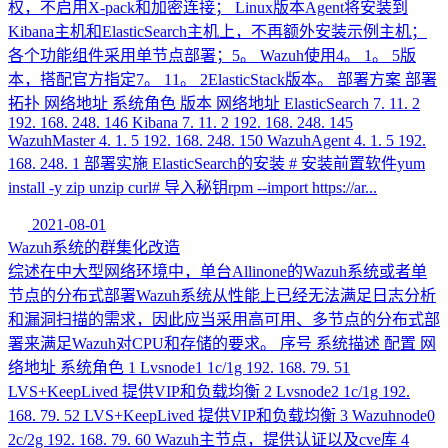
权，不启用X-pack和加密连接； Linux版本Agent将安装到
Kibana主机和ElasticSearch主机上，不再额外安装示例主机；
各个功能组件采用单节点部署；5。 Wazuh使用4。 1。 5版
本，搭配官方指定7。 11。 2ElasticStack版本。 部署方案 部署
拓扑 网络地址 系统角色 版本 网络地址 ElasticSearch 7. 11. 2
192. 168. 248. 146 Kibana 7. 11. 2 192. 168. 248. 145
WazuhMaster 4. 1. 5 192. 168. 248. 150 WazuhAgent 4. 1. 5 192.
168. 248. 1 部署实施 ElasticSearch的安装 # 安装前置软件yum
install -y zip unzip curl# 导入秘钥rpm --import https://ar...
2021-08-01
Wazuh系统的群集化改造
综述在中大型网络环境中，单台Allinone的Wazuh系统或者单
节点的分布式部署Wazuh系统从性能上已经无法满足日志分析
和漏洞扫描的需求，因此应当采用高可用、多节点的分布式部
署来满足Wazuh对CPU和存储的要求。 序号 系统描述 配置 网
络地址 系统角色 1 Lvsnode1 1c/1g 192. 168. 79. 51
LVS+KeepLived 提供VIP和负载均衡 2 Lvsnode2 1c/1g 192.
168. 79. 52 LVS+KeepLived 提供VIP和负载均衡 3 Wazuhnode0
2c/2g 192. 168. 79. 60 Wazuh主节点，提供认证以及cve库 4