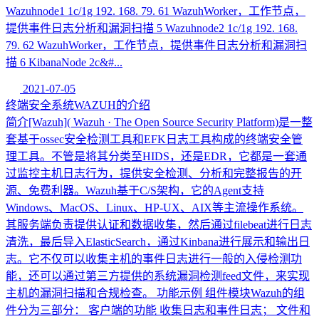
Wazuhnode1 1c/1g 192. 168. 79. 61 WazuhWorker，工作节点，
提供事件日志分析和漏洞扫描 5 Wazuhnode2 1c/1g 192. 168.
79. 62 WazuhWorker，工作节点，提供事件日志分析和漏洞扫
描 6 KibanaNode 2c&#...
2021-07-05
终端安全系统WAZUH的介绍
简介[Wazuh]( Wazuh · The Open Source Security Platform)是一整
套基于ossec安全检测工具和EFK日志工具构成的终端安全管
理工具。不管是将其分类至HIDS，还是EDR，它都是一套通
过监控主机日志行为，提供安全检测、分析和完整报告的开
源、免费利器。Wazuh基于C/S架构，它的Agent支持
Windows、MacOS、Linux、HP-UX、AIX等主流操作系统。
其服务端负责提供认证和数据收集，然后通过filebeat进行日志
清洗，最后导入ElasticSearch，通过Kinbana进行展示和输出日
志。它不仅可以收集主机的事件日志进行一般的入侵检测功
能，还可以通过第三方提供的系统漏洞检测feed文件，来实现
主机的漏洞扫描和合规检查。 功能示例 组件模块Wazuh的组
件分为三部分： 客户端的功能 收集日志和事件日志； 文件和