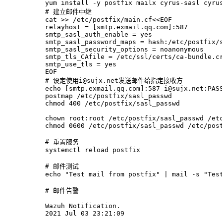
yum install -y postfix mailx cyrus-sasl cyru
# 
建立邮件中继
cat >> /etc/postfix/main.cf<<EOF
relayhost = [smtp.exmail.qq.com]:587
smtp_sasl_auth_enable = yes
smtp_sasl_password_maps = hash:/etc/postfix/
smtp_sasl_security_options = noanonymous
smtp_tls_CAfile = /etc/ssl/certs/ca-bundle.c
smtp_use_tls = yes
EOF
# 
设定使用i@sujx.net发送邮件给指定接收方
echo [smtp.exmail.qq.com]:587 i@sujx.net:PAS
postmap /etc/postfix/sasl_passwd
chmod 400 /etc/postfix/sasl_passwd
chown root:root /etc/postfix/sasl_passwd /et
chmod 0600 /etc/postfix/sasl_passwd /etc/pos
# 
重置服务
systemctl reload postfix
# 
邮件测试
echo "Test mail from postfix" | mail -s "Tes
# 
邮件告警
Wazuh Notification.
2021 Jul 03 23:21:09