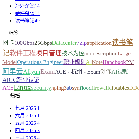
海外杂谈
14
硬件杂谈
14
读书笔记
49
标签
读书笔
网卡
Datacenter
7zip
100Gbps
25Gbps
application
记
软件工程
项目管理
技术为径
job description
Large
AI
Model
Operations Engineer
职业规划
Note
Handbook
PM
阿里云
Aliyun
Exam
ACE - 杭州 - Exam
创作
AI视频
AIGC
职业认证
Linux
security
ACE
hping3
ab
syn
flood
firewalld
iptables
DD
归档
七月 2026
1
六月 2026
1
五月 2026
4
四月 2026
3
三月 2026
4