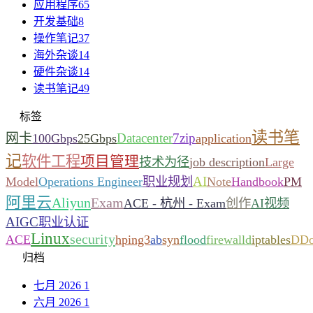
应用程序
65
开发基础
8
操作笔记
37
海外杂谈
14
硬件杂谈
14
读书笔记
49
标签
读书笔
网卡
Datacenter
7zip
100Gbps
25Gbps
application
记
软件工程
项目管理
技术为径
job description
Large
AI
Model
Operations Engineer
职业规划
Note
Handbook
PM
阿里云
Aliyun
Exam
ACE - 杭州 - Exam
创作
AI视频
AIGC
职业认证
Linux
security
ACE
hping3
ab
syn
flood
firewalld
iptables
DD
归档
七月 2026
1
六月 2026
1